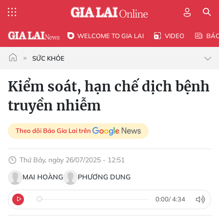
WELCOME TO GIA LAI
VIDEO
BÁ
SỨC KHỎE
Kiểm soát, hạn chế dịch bệnh
truyền nhiễm
Theo dõi Báo Gia Lai trên
Thứ Bảy, ngày 26/07/2025 - 12:51
MAI HOÀNG
PHƯƠNG DUNG
0:00
/
4:34