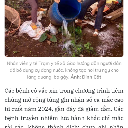
Nhân viên y tế Trạm y tế xã Gào hướng dẫn người dân
đổ bỏ dụng cụ đọng nước, không tạo nơi trú ngụ cho
lăng quăng, bọ gậy.
Ảnh: Đinh Cất
Các bệnh có vắc xin trong chương trình tiêm
chủng mở rộng từng ghi nhận số ca mắc cao
từ cuối năm 2024, gần đây đã giảm dần. Các
bệnh truyền nhiễm lưu hành khác chỉ mắc
rải rác, không thành dịch; chưa ghi nhận