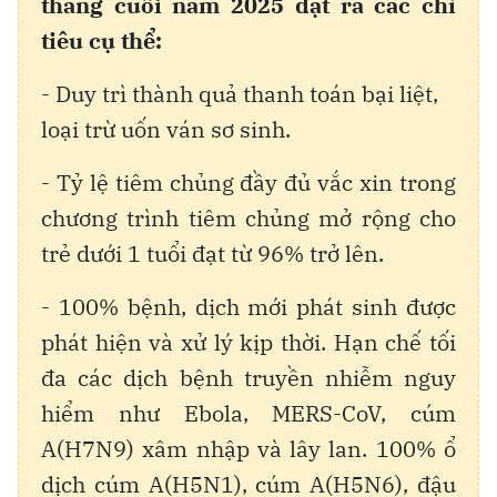
tháng cuối năm 2025 đặt ra các chỉ
tiêu cụ thể:
- Duy trì thành quả thanh toán bại liệt,
loại trừ uốn ván sơ sinh.
- Tỷ lệ tiêm chủng đầy đủ vắc xin trong
chương trình tiêm chủng mở rộng cho
trẻ dưới 1 tuổi đạt từ 96% trở lên.
- 100% bệnh, dịch mới phát sinh được
phát hiện và xử lý kịp thời. Hạn chế tối
đa các dịch bệnh truyền nhiễm nguy
hiểm như Ebola, MERS-CoV, cúm
A(H7N9) xâm nhập và lây lan. 100% ổ
dịch cúm A(H5N1), cúm A(H5N6), đậu