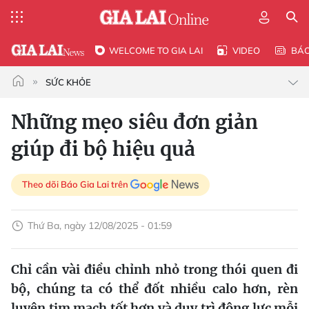
WELCOME TO GIA LAI
VIDEO
BÁ
SỨC KHỎE
Những mẹo siêu đơn giản
giúp đi bộ hiệu quả
Theo dõi Báo Gia Lai trên
Thứ Ba, ngày 12/08/2025 - 01:59
Chỉ cần vài điều chỉnh nhỏ trong thói quen đi
bộ, chúng ta có thể đốt nhiều calo hơn, rèn
luyện tim mạch tốt hơn và duy trì động lực mỗi