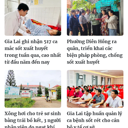
Gia Lai ghi nhận 517 ca
Phường Diên Hồng ra
mắc sốt xuất huyết
quân, triển khai các
trong tuần qua, cao nhất
biện pháp phòng, chống
từ đầu năm đến nay
sốt xuất huyết
Xông hơi cho trẻ sơ sinh
Gia Lai tập huấn quản lý
bằng trái bồ kết, 3 người
ca bệnh sốt rét cho cán
nhập viện do ngạt khí
bộ y tế cơ sở