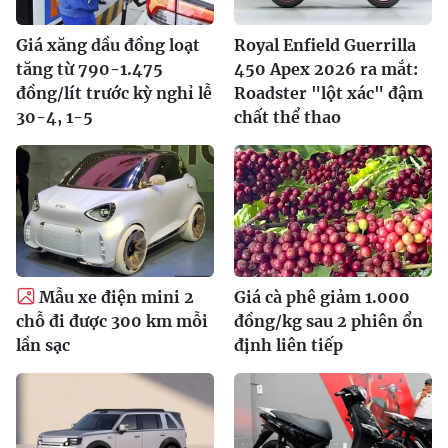
Giá xăng dầu đồng loạt
Royal Enfield Guerrilla
tăng từ 790-1.475
450 Apex 2026 ra mắt:
đồng/lít trước kỳ nghỉ lễ
Roadster "lột xác" đậm
30-4, 1-5
chất thể thao
Mẫu xe điện mini 2
Giá cà phê giảm 1.000
chỗ đi được 300 km mỗi
đồng/kg sau 2 phiên ổn
lần sạc
định liên tiếp