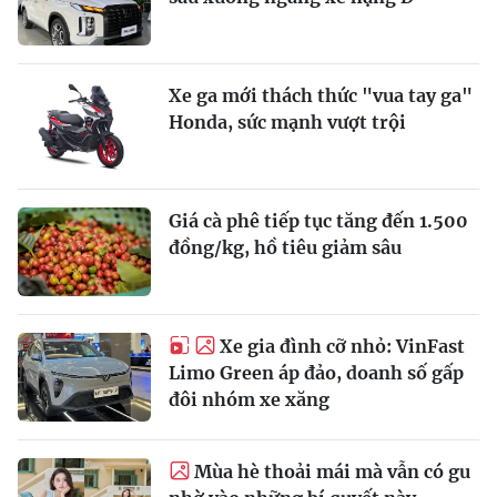
Xe ga mới thách thức "vua tay ga"
Honda, sức mạnh vượt trội
Giá cà phê tiếp tục tăng đến 1.500
đồng/kg, hồ tiêu giảm sâu
Xe gia đình cỡ nhỏ: VinFast
Limo Green áp đảo, doanh số gấp
đôi nhóm xe xăng
Mùa hè thoải mái mà vẫn có gu