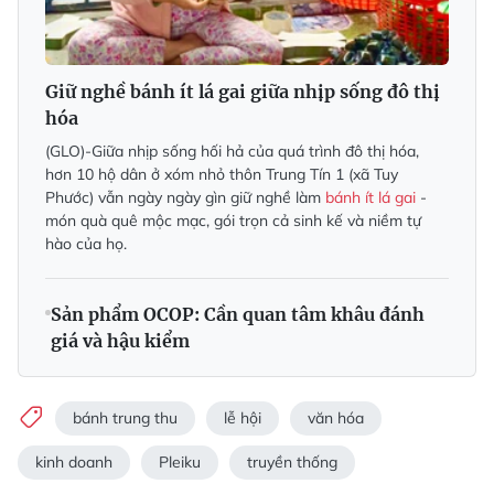
Giữ nghề bánh ít lá gai giữa nhịp sống đô thị
hóa
(GLO)-Giữa nhịp sống hối hả của quá trình đô thị hóa,
hơn 10 hộ dân ở xóm nhỏ thôn Trung Tín 1 (xã Tuy
Phước) vẫn ngày ngày gìn giữ nghề làm
bánh ít lá gai
-
món quà quê mộc mạc, gói trọn cả sinh kế và niềm tự
hào của họ.
Sản phẩm OCOP: Cần quan tâm khâu đánh
giá và hậu kiểm
bánh trung thu
lễ hội
văn hóa
kinh doanh
Pleiku
truyền thống