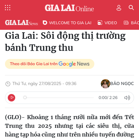
WELCOME TO GIA LAI
VIDEO
BÁ
Gia Lai: Sôi động thị trường
bánh Trung thu
Theo dõi Báo Gia Lai trên
Thứ Tư, ngày 27/08/2025 - 09:36
BẢO NGỌC
0:00
/
2:26
(GLO)- Khoảng 1 tháng rưỡi nữa mới đến Tết
Trung thu 2025 nhưng tại các siêu thị, cửa
hàng tạp hóa cũng như trên nhiều tuyến đường