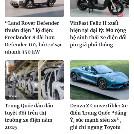
“Land Rover Defender
VinFast Feliz II xuất
thuần điện” lộ diện:
hiện tại đại lý: Mở rộng
Freelander 8 dài hơn
hệ sinh thái xe điện đổi
Defender 110, hỗ trợ sạc
pin giá phổ thông
nhanh 350 kW
Trung Quốc dẫn đầu
Denza Z Convertible: Xe
tuyệt đối trên thị
điện Trung Quốc “dáng
trường xe điện năm
Ý, sức mạnh siêu xe”,
2025
giá chỉ ngang Toyota