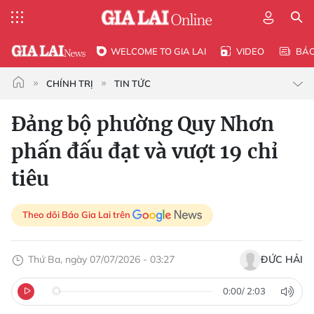
WELCOME TO GIA LAI
VIDEO
BÁ
CHÍNH TRỊ
TIN TỨC
Đảng bộ phường Quy Nhơn
phấn đấu đạt và vượt 19 chỉ
tiêu
Theo dõi Báo Gia Lai trên
Thứ Ba, ngày 07/07/2026 - 03:27
ĐỨC HẢI
0:00
/
2:03