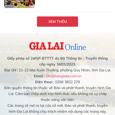
XEM THÊM
Giấy phép số 24/GP-BTTTT do Bộ Thông tin - Truyền thông
cấp ngày 16/01/2023.
Địa chỉ :
21-23 Mai Xuân Thưởng, phường Quy Nhơn, tỉnh Gia Lai.
Email :
Glo@baogialai.com.vn
Điện thoại :
0256 3822 279
Bản quyền thông tin thuộc về Báo và phát thanh, truyền hình Gia
Lai. Cấm sao chép dưới mọi hình thức nếu không có sự chấp
thuận bằng văn bản.
Các trang sẽ mở ra tại cửa sổ mới. Báo và phát thanh, truyền
hình Gia Lai không chịu trách nhiệm nội dung các trang này.