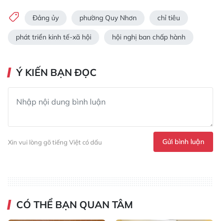
Đảng ủy
phường Quy Nhơn
chỉ tiêu
phát triển kinh tế-xã hội
hội nghị ban chấp hành
Ý KIẾN BẠN ĐỌC
Gửi bình luận
Xin vui lòng gõ tiếng Việt có dấu
CÓ THỂ BẠN QUAN TÂM