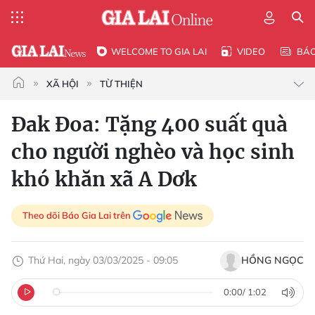
WELCOME TO GIA LAI
VIDEO
BÁ
XÃ HỘI
TỪ THIỆN
Đak Đoa: Tặng 400 suất quà
cho người nghèo và học sinh
khó khăn xã A Dơk
Theo dõi Báo Gia Lai trên
Thứ Hai, ngày 03/03/2025 - 09:05
HỒNG NGỌC
0:00
/
1:02