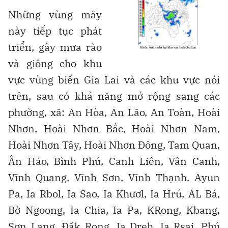
Những vùng mây
này tiếp tục phát
triển, gây mưa rào
và giông cho khu
vực vùng biển Gia Lai và các khu vực nói
trên, sau có khả năng mở rộng sang các
phường, xã: An Hòa, An Lão, An Toàn, Hoài
Nhơn, Hoài Nhơn Bắc, Hoài Nhơn Nam,
Hoài Nhơn Tây, Hoài Nhơn Đông, Tam Quan,
Ân Hảo, Bình Phú, Canh Liên, Vân Canh,
Vĩnh Quang, Vĩnh Sơn, Vĩnh Thạnh, Ayun
Pa, Ia Rbol, Ia Sao, Ia Khươl, Ia Hrú, AL Bá,
Bờ Ngoong, Ia Chia, Ia Pa, KRong, Kbang,
Sơn Lang, Đăk Rong, Ia Dreh, Ia Rsai, Phú