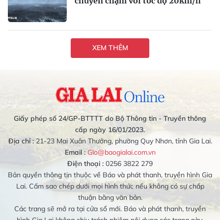
chuyển chậm với tốc độ 20km/h
XEM THÊM
Giấy phép số 24/GP-BTTTT do Bộ Thông tin - Truyền thông
cấp ngày 16/01/2023.
Địa chỉ :
21-23 Mai Xuân Thưởng, phường Quy Nhơn, tỉnh Gia Lai.
Email :
Glo@baogialai.com.vn
Điện thoại :
0256 3822 279
Bản quyền thông tin thuộc về Báo và phát thanh, truyền hình Gia
Lai. Cấm sao chép dưới mọi hình thức nếu không có sự chấp
thuận bằng văn bản.
Các trang sẽ mở ra tại cửa sổ mới. Báo và phát thanh, truyền
hình Gia Lai không chịu trách nhiệm nội dung các trang này.