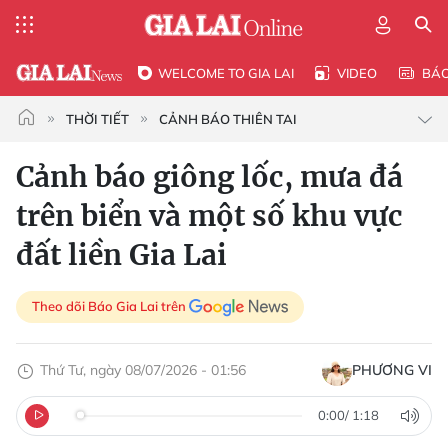
WELCOME TO GIA LAI
VIDEO
BÁ
THỜI TIẾT
CẢNH BÁO THIÊN TAI
Cảnh báo giông lốc, mưa đá
trên biển và một số khu vực
đất liền Gia Lai
Theo dõi Báo Gia Lai trên
Thứ Tư, ngày 08/07/2026 - 01:56
PHƯƠNG VI
0:00
/
1:18