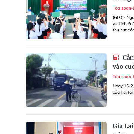
Tòa soạn-
(GLO)- Ngà
vụ Tỉnh đo
thu hút đô
Cảm 
vào cu
Tòa soạn-
Ngày 16-2,
của hai tà
Gia Lai