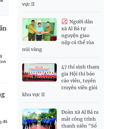
oá
vực II
Người dân
văn
xã Al Bá tự
nguyện giao
nộp cá thể rùa
núi vàng
ng
tình
47 thí sinh tham
gia Hội thi báo
cáo viên, tuyên
truyền viên giỏi
ng
khu vực II
Đoàn xã Al Bá ra
mắt công trình
g đã
thanh niên "Số