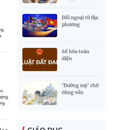
Đối ngoại từ địa
phương
ng
a
Số hóa toàn
diện
'Đường ray' chờ
ên
dòng vốn
tượng
ông