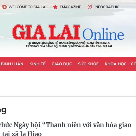
WELCOME TO GIA LAI
EMAGAZINE
INFOGRAPHIC
- BÌNH LUẬN
KINH TẾ
GIÁO DỤC
SỨC KHỎE
KHOA HỌC - C
ng
hức Ngày hội “Thanh niên với văn hóa giao
tại xã Ia Hiao