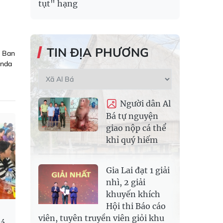
tụt" hạng
TIN ĐỊA PHƯƠNG
, Ban
onda
Người dân Al
Bá tự nguyện
giao nộp cá thể
khỉ quý hiếm
Gia Lai đạt 1 giải
nhì, 2 giải
khuyến khích
Hội thi Báo cáo
viên, tuyên truyền viên giỏi khu