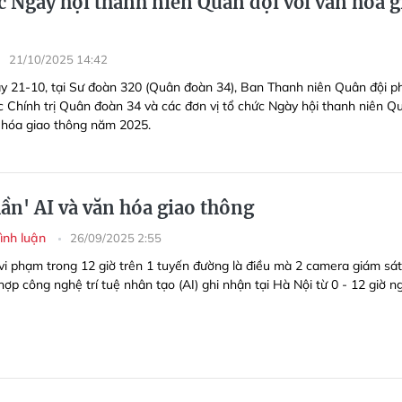
c Ngày hội thanh niên Quân đội với văn hóa g
21/10/2025 14:42
y 21-10, tại Sư đoàn 320 (Quân đoàn 34), Ban Thanh niên Quân đội p
c Chính trị Quân đoàn 34 và các đơn vị tổ chức Ngày hội thanh niên Q
n hóa giao thông năm 2025.
ần' AI và văn hóa giao thông
Bình luận
26/09/2025 2:55
vi phạm trong 12 giờ trên 1 tuyến đường là điều mà 2 camera giám sát
hợp công nghệ trí tuệ nhân tạo (AI) ghi nhận tại Hà Nội từ 0 - 12 giờ n