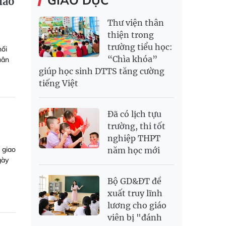
GIÁO DỤC
iao
Thư viện thân
thiện trong
trường tiểu học:
hối
“Chìa khóa”
uân
giúp học sinh DTTS tăng cường
tiếng Việt
Đã có lịch tựu
trường, thi tốt
nghiệp THPT
 giao
năm học mới
gày
Bộ GD&ĐT đề
xuất truy lĩnh
lương cho giáo
viên bị "đánh