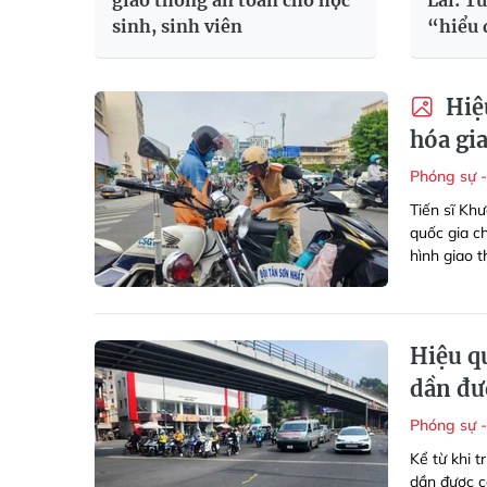
giao thông an toàn cho học
Lai: T
sinh, sinh viên
“hiểu 
Hiệu
hóa gi
Phóng sự 
Tiến sĩ Kh
quốc gia ch
hình giao 
Hiệu qu
dần đượ
Phóng sự 
Kể từ khi t
dần được cả