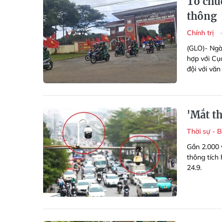
Tổ chứ
thông
Chính trị
(GLO)- Ngà
hợp với Cụ
đội với vă
'Mắt th
Thời sự - 
Gần 2.000 
thông tích 
24.9.