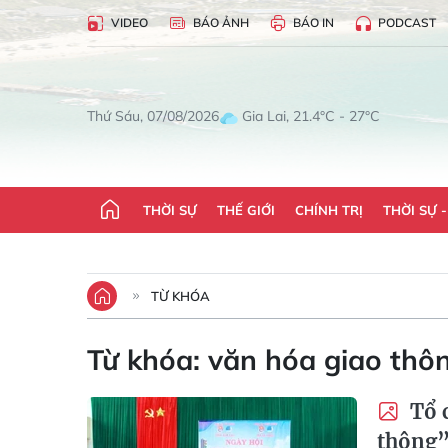
VIDEO
BÁO ẢNH
BÁO IN
PODCAST
Gia Lai, 21.4°C - 27°C
Thứ Sáu, 07/08/2026
THỜI SỰ
THẾ GIỚI
CHÍNH TRỊ
THỜI SỰ 
TỪ KHÓA
Từ khóa:
văn hóa giao thô
Tổ c
thông” 