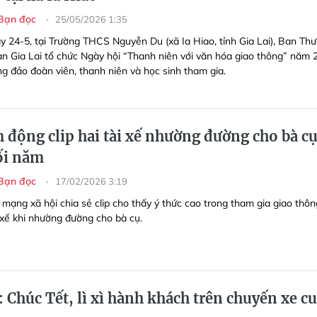
Bạn đọc
25/05/2026 1:35
y 24-5, tại Trường THCS Nguyễn Du (xã Ia Hiao, tỉnh Gia Lai), Ban Th
àn Gia Lai tổ chức Ngày hội “Thanh niên với văn hóa giao thông” năm 
ng đảo đoàn viên, thanh niên và học sinh tham gia.
động clip hai tài xế nhường đường cho bà c
ối năm
Bạn đọc
17/02/2026 3:19
 mạng xã hội chia sẻ clip cho thấy ý thức cao trong tham gia giao thôn
i xế khi nhường đường cho bà cụ.
: Chúc Tết, lì xì hành khách trên chuyến xe c