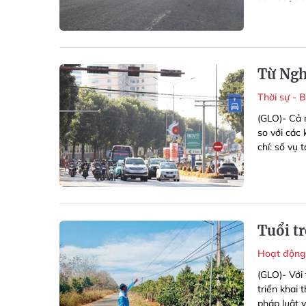
Từ Ngh
Thời sự - 
(GLO)- Cả 
so với các 
chí: số vụ 
Tuổi tr
Hoạt động
(GLO)- Với 
triển khai
pháp luật 