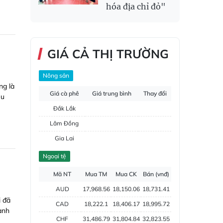
hóa địa chỉ đỏ"
GIÁ CẢ THỊ TRƯỜNG
Nông sản
ng là
Giá cà phê
Giá trung bình
Thay đổi
êu
Đắk Lắk
Lâm Đồng
Gia Lai
Đắk Nông
Ngoại tệ
Hồ tiêu
Mã NT
Mua TM
Mua CK
Bán (vnđ)
AUD
17,968.56
18,150.06
18,731.41
i đã
CAD
18,222.1
18,406.17
18,995.72
ành
CHF
31,486.79
31,804.84
32,823.55