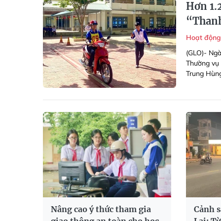
Hơn 1.
“Thanh
Hoạt động
(GLO)- Ngà
Thường vụ 
Trung Hùng
Nâng cao ý thức tham gia
Cảnh s