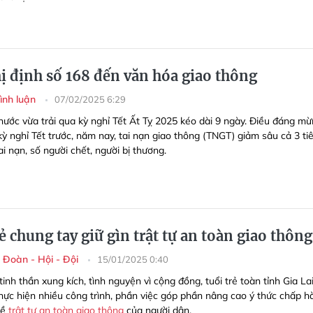
ị định số 168 đến văn hóa giao thông
Bình luận
07/02/2025 6:29
nước vừa trải qua kỳ nghỉ Tết Ất Tỵ 2025 kéo dài 9 ngày. Điều đáng mừ
kỳ nghỉ Tết trước, năm nay, tai nạn giao thông (TNGT) giảm sâu cả 3 ti
tai nạn, số người chết, người bị thương.
ẻ chung tay giữ gìn trật tự an toàn giao thông
 Đoàn - Hội - Đội
15/01/2025 0:40
tinh thần xung kích, tình nguyện vì cộng đồng, tuổi trẻ toàn tỉnh Gia La
 thực hiện nhiều công trình, phần việc góp phần nâng cao ý thức chấp h
về
trật tự an toàn giao thông
của người dân.