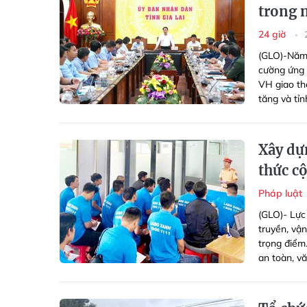
trong 
24 giờ
(GLO)-Năm 
cường ứng 
VH giao th
tăng và tỉ
Xây dự
thức c
Pháp luật
(GLO)- Lực
truyền, vậ
trọng điểm
an toàn, v