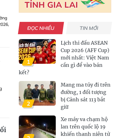
ường
2026,
ĐỌC NHIỀU
TIN MỚI
Lịch thi đấu ASEAN
Cup 2026 (AFF Cup)
mới nhất: Việt Nam
ụ
1
cần gì để vào bán
kết?
Mang ma túy đi trên
g
đường, 1 đối tượng
bị Cảnh sát 113 bắt
2
giữ
Xe máy va chạm hộ
lan trên quốc lộ 19
uối
khiến thanh niên tử