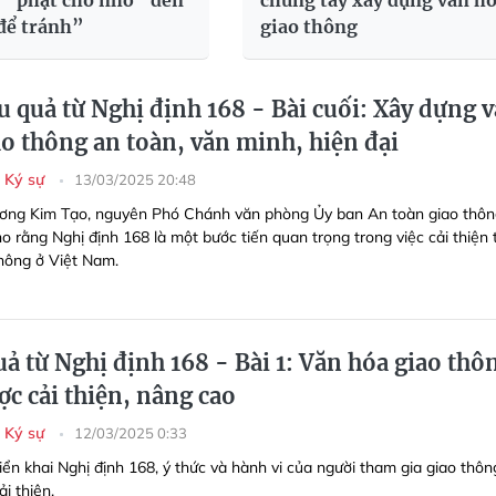
ừ “phạt cho nhớ” đến
chung tay xây dựng văn h
để tránh”
giao thông
 quả từ Nghị định 168 - Bài cuối: Xây dựng 
ao thông an toàn, văn minh, hiện đại
- Ký sự
13/03/2025 20:48
ương Kim Tạo, nguyên Phó Chánh văn phòng Ủy ban An toàn giao thô
o rằng Nghị định 168 là một bước tiến quan trọng trong việc cải thiện 
thông ở Việt Nam.
ả từ Nghị định 168 - Bài 1: Văn hóa giao thô
c cải thiện, nâng cao
- Ký sự
12/03/2025 0:33
riển khai Nghị định 168, ý thức và hành vi của người tham gia giao thôn
i thiện.