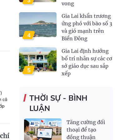
3
vong
Gia Lai khẩn trương
ứng phó với bão số 3
và gió mạnh trên
4
Biển Đông
Gia Lai định hướng
bố trí nhân sự các cơ
sở giáo dục sau sắp
5
xếp
)
THỜI SỰ - BÌNH
n cả
hấp
LUẬN
Tăng cường đối
thoại để tạo
 chí
đồng thuận