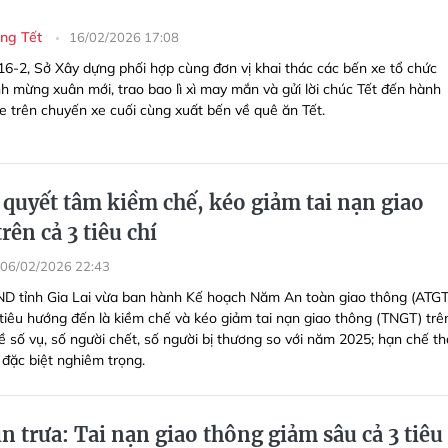
ng Tết
16/02/2026 17:08
 16-2, Sở Xây dựng phối hợp cùng đơn vị khai thác các bến xe tổ chức
nh mừng xuân mới, trao bao lì xì may mắn và gửi lời chúc Tết đến hành
xe trên chuyến xe cuối cùng xuất bến về quê ăn Tết.
 quyết tâm kiềm chế, kéo giảm tai nạn giao
rên cả 3 tiêu chí
06/02/2026 22:43
D tỉnh Gia Lai vừa ban hành Kế hoạch Năm An toàn giao thông (ATGT
tiêu hướng đến là kiềm chế và kéo giảm tai nạn giao thông (TNGT) trê
về số vụ, số người chết, số người bị thương so với năm 2025; hạn chế t
đặc biệt nghiêm trọng.
n trưa: Tai nạn giao thông giảm sâu cả 3 tiêu