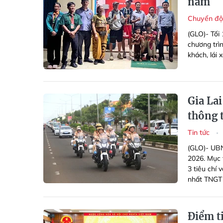
năm
Chuyển độ
(GLO)-
Tối
chương trì
khách, lái 
Gia Lai
thông t
Tin tức
(GLO)- UBN
2026. Mục 
3 tiêu chí 
nhất TNGT 
Điểm ti