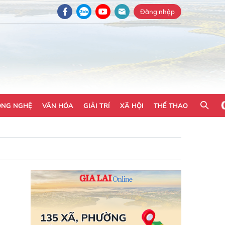
Đăng nhập
ÔNG NGHỆ
VĂN HÓA
GIẢI TRÍ
XÃ HỘI
THỂ THAO