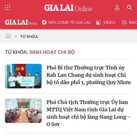
WELCOME TO GIA LAI
VIDEO
BÁ
TỪ KHÓA
TỪ KHÓA:
SINH HOẠT CHI BỘ
Phó Bí thư Thường trực Tỉnh ủy
Rah Lan Chung dự sinh hoạt Chi
bộ tổ dân phố 1, phường Quy Nhơn
Phó Chủ tịch Thường trực Ủy ban
MTTQ Việt Nam tỉnh Gia Lai dự
sinh hoạt chi bộ làng Nang Long -
O Sơr