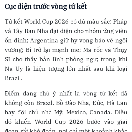
Cục diện trước vòng tứ kết
Tứ kết World Cup 2026 có đủ màu sắc: Pháp
và Tây Ban Nha đại diện cho nhóm ứng viên
ổn định; Argentina giữ hy vọng bảo vệ ngôi
vương; Bỉ trở lại mạnh mẽ; Ma-rốc và Thụy
Sĩ cho thấy bản lĩnh phòng ngự; trong khi
Na Uy là hiện tượng lớn nhất sau khi loại
Brazil.
Điểm đáng chú ý nhất là vòng tứ kết đã
không còn Brazil, Bồ Đào Nha, Đức, Hà Lan
hay đội chủ nhà Mỹ, Mexico, Canada. Điều
đó khiến World Cup 2026 bước vào giai
đoạn rất khó đoán, nơi chỉ một khoảnh khắc