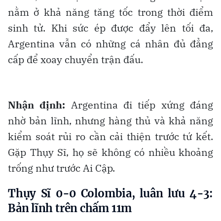
nằm ở khả năng tăng tốc trong thời điểm
sinh tử. Khi sức ép được đẩy lên tối đa,
Argentina vẫn có những cá nhân đủ đẳng
cấp để xoay chuyển trận đấu.
Nhận định:
Argentina đi tiếp xứng đáng
nhờ bản lĩnh, nhưng hàng thủ và khả năng
kiểm soát rủi ro cần cải thiện trước tứ kết.
Gặp Thụy Sĩ, họ sẽ không có nhiều khoảng
trống như trước Ai Cập.
Thụy Sĩ 0-0 Colombia, luân lưu 4-3:
Bản lĩnh trên chấm 11m