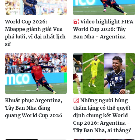
World Cup 2026:
Video highlight FIFA
Mbappe giành giải Vua
World Cup 2026: Tây
phá lưới, vĩ đại nhất lịch
Ban Nha - Argentina
sử
Khuất phục Argentina,
Những người hùng
Tây Ban Nha đăng
thầm lặng có thể quyết
quang World Cup 2026
định chung kết World
Cup 2026: Argentina -
Tây Ban Nha, ai thắng?