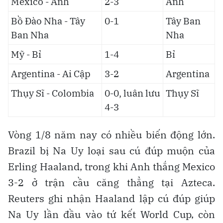
Mexico - Anh
2-3
Anh
Bồ Đào Nha - Tây
0-1
Tây Ban
Ban Nha
Nha
Mỹ - Bỉ
1-4
Bỉ
Argentina - Ai Cập
3-2
Argentina
Thụy Sĩ - Colombia
0-0, luân lưu
Thụy Sĩ
4-3
Vòng 1/8 năm nay có nhiều biến động lớn.
Brazil bị Na Uy loại sau cú đúp muộn của
Erling Haaland, trong khi Anh thắng Mexico
3-2 ở trận cầu căng thẳng tại Azteca.
Reuters ghi nhận Haaland lập cú đúp giúp
Na Uy lần đầu vào tứ kết World Cup, còn