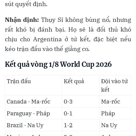
sút quyết định.
Nhận định:
Thụy Sĩ không bùng nổ, nhưng
rất khó bị đánh bại. Họ sẽ là đối thủ khó
chịu cho Argentina ở tứ kết, đặc biệt nếu
kéo trận đấu vào thế giằng co.
Kết quả vòng 1/8 World Cup 2026
Trận đấu
Kết quả
Đội vào tứ
kết
Canada - Ma-rốc
0-3
Ma-rốc
Paraguay - Pháp
0-1
Pháp
Brazil - Na Uy
1-2
Na Uy