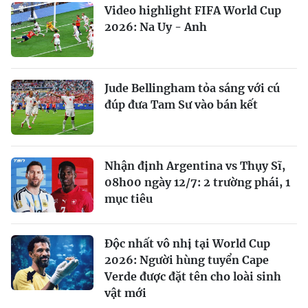
Video highlight FIFA World Cup
2026: Na Uy - Anh
Jude Bellingham tỏa sáng với cú
đúp đưa Tam Sư vào bán kết
Nhận định Argentina vs Thụy Sĩ,
08h00 ngày 12/7: 2 trường phái, 1
mục tiêu
Độc nhất vô nhị tại World Cup
2026: Người hùng tuyển Cape
Verde được đặt tên cho loài sinh
vật mới