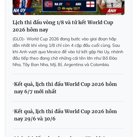
Lịch thi đấu vòng 1/8 và tứ kết World Cup
2026 hôm nay
(GLO)- World Cup 2026 đang bước vào giai đoạn hấp
dẫn nhất khi vòng 1/8 chỉ còn 4 cặp đấu cuối cùng. Sau
khi Anh vượt qua Mexico để vào tứ kết gặp Na Uy, nhánh
đấu tiếp theo đang chờ những cái tên lớn như Bồ Đào
Nha, Tây Ban Nha, Mỹ, Bỉ, Argentina và Colombia.
Kết quả, lịch thi đấu World Cup 2026 hôm
nay 6/7 mới nhất
Kết quả, lịch thi đấu World Cup 2026 hôm
nay 29/6 và 30/6