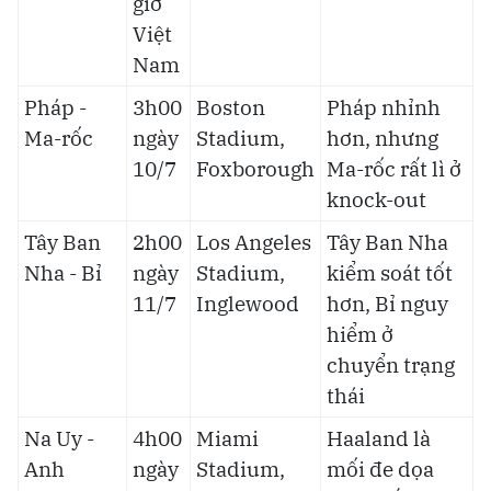
giờ
Việt
Nam
Pháp -
3h00
Boston
Pháp nhỉnh
Ma-rốc
ngày
Stadium,
hơn, nhưng
10/7
Foxborough
Ma-rốc rất lì ở
knock-out
Tây Ban
2h00
Los Angeles
Tây Ban Nha
Nha - Bỉ
ngày
Stadium,
kiểm soát tốt
11/7
Inglewood
hơn, Bỉ nguy
hiểm ở
chuyển trạng
thái
Na Uy -
4h00
Miami
Haaland là
Anh
ngày
Stadium,
mối đe dọa