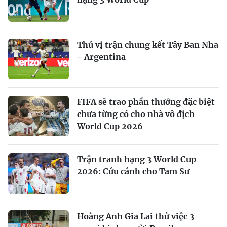
Thú vị trận chung kết Tây Ban Nha
- Argentina
FIFA sẽ trao phần thưởng đặc biệt
chưa từng có cho nhà vô địch
World Cup 2026
Trận tranh hạng 3 World Cup
2026: Cứu cánh cho Tam Sư
Hoàng Anh Gia Lai thử việc 3