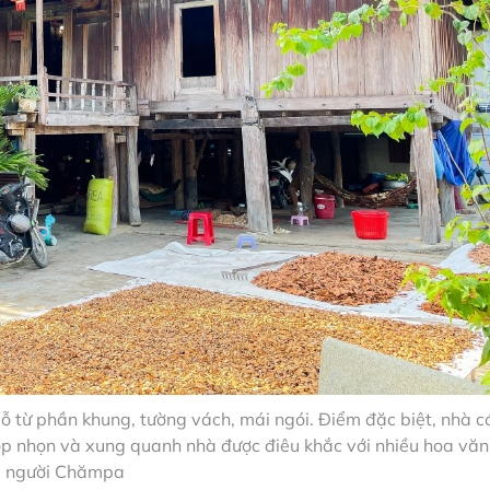
ỗ từ phần khung, tường vách, mái ngói. Điểm đặc biệt, nhà c
óp nhọn và xung quanh nhà được điêu khắc với nhiều hoa văn
người Chămpa