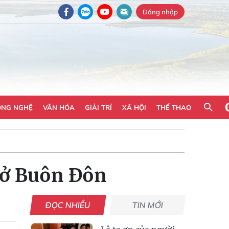
Đăng nhập
ÔNG NGHỆ
VĂN HÓA
GIẢI TRÍ
XÃ HỘI
THỂ THAO
i ở Buôn Đôn
ĐỌC NHIỀU
TIN MỚI