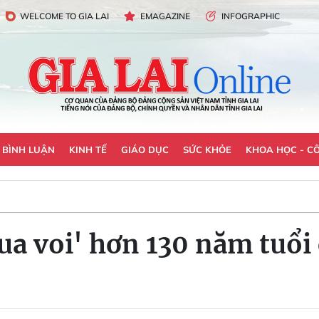
WELCOME TO GIA LAI
EMAGAZINE
INFOGRAPHIC
- BÌNH LUẬN
KINH TẾ
GIÁO DỤC
SỨC KHỎE
KHOA HỌC - C
ua voi' hơn 130 năm tuổ