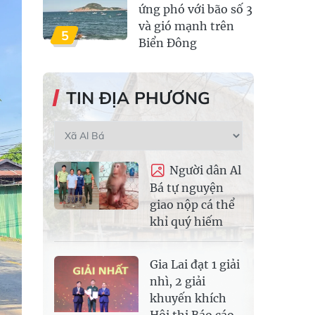
ứng phó với bão số 3
và gió mạnh trên
5
Biển Đông
TIN ĐỊA PHƯƠNG
Người dân Al
Bá tự nguyện
giao nộp cá thể
khỉ quý hiếm
Gia Lai đạt 1 giải
nhì, 2 giải
khuyến khích
Hội thi Báo cáo