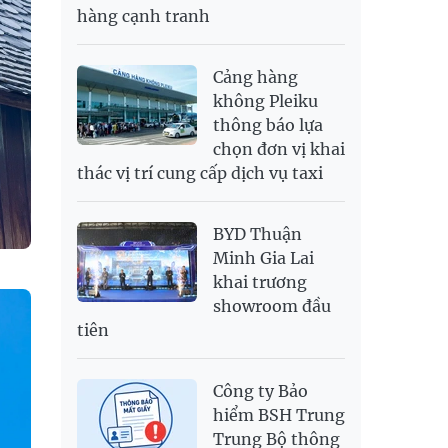
hàng cạnh tranh
SGD
19,916.94
20,118.12
20,804.08
THB
698.84
776.49
809.42
Cảng hàng
USD
26,000
26,030
26,410
không Pleiku
thông báo lựa
chọn đơn vị khai
thác vị trí cung cấp dịch vụ taxi
BYD Thuận
Minh Gia Lai
khai trương
showroom đầu
tiên
Công ty Bảo
hiểm BSH Trung
Trung Bộ thông