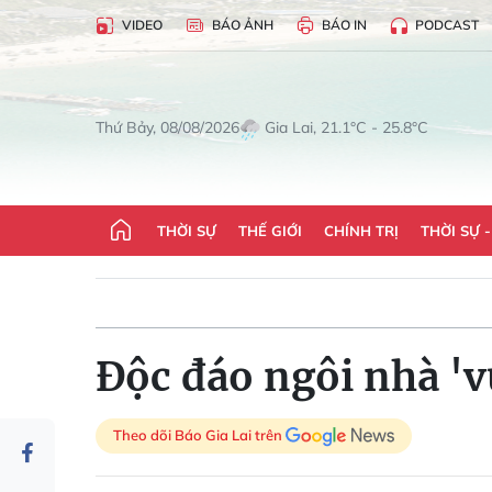
VIDEO
BÁO ẢNH
BÁO IN
PODCAST
Gia Lai, 21.1°C - 25.8°C
Thứ Bảy, 08/08/2026
THỜI SỰ
THẾ GIỚI
CHÍNH TRỊ
THỜI SỰ 
Độc đáo ngôi nhà 'v
Theo dõi Báo Gia Lai trên