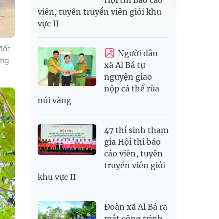
viên, tuyên truyền viên giỏi khu
vực II
đất
Người dân
ững
xã Al Bá tự
nguyện giao
nộp cá thể rùa
núi vàng
47 thí sinh tham
gia Hội thi báo
cáo viên, tuyên
truyền viên giỏi
khu vực II
Đoàn xã Al Bá ra
mắt công trình