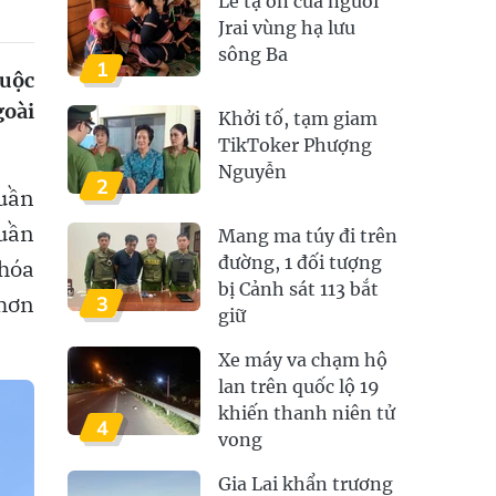
Lễ tạ ơn của người
Jrai vùng hạ lưu
sông Ba
1
huộc
goài
Khởi tố, tạm giam
TikToker Phượng
Nguyễn
2
huần
huần
Mang ma túy đi trên
đường, 1 đối tượng
 hóa
bị Cảnh sát 113 bắt
 hơn
3
giữ
Xe máy va chạm hộ
lan trên quốc lộ 19
khiến thanh niên tử
4
vong
Gia Lai khẩn trương