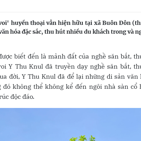
voi' huyền thoại vẫn hiện hữu tại xã Buôn Đôn (t
văn hóa đặc sắc, thu hút nhiều du khách trong và n
ược biết đến là mảnh đất của nghề săn bắt, t
voi Y Thu Knul đã truyền dạy nghề săn bắt, t
qua đời, Y Thu Knul đã để lại những di sản văn
ng đó không thể không kể đến ngôi nhà sàn cổ
rúc độc đáo.