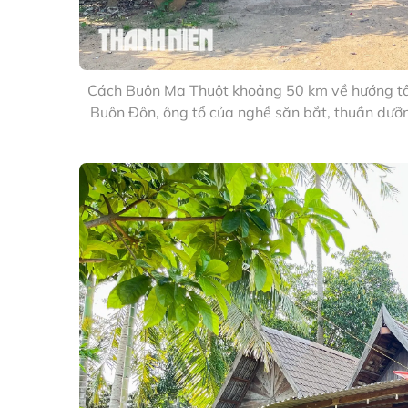
Cách Buôn Ma Thuột khoảng 50 km về hướng tây
Buôn Đôn, ông tổ của nghề săn bắt, thuần dưỡn