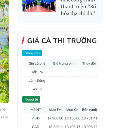
thanh niên "Số
hóa địa chỉ đỏ"
GIÁ CẢ THỊ TRƯỜNG
Nông sản
Giá cà phê
Giá trung bình
Thay đổi
Đắk Lắk
Lâm Đồng
Gia Lai
Đắk Nông
Ngoại tệ
Hồ tiêu
ó 3
Mã NT
Mua TM
Mua CK
Bán (vnđ)
 của
AUD
17,968.56
18,150.06
18,731.41
CAD
18,222.1
18,406.17
18,995.72