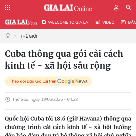
WELCOME TO GIA LAI
VIDEO
BÁ
THẾ GIỚI
Cuba thông qua gói cải cách
kinh tế - xã hội sâu rộng
Theo dõi Báo Gia Lai trên
Thứ Sáu, ngày 19/06/2026 - 04:28
Quốc hội Cuba tối 18.6 (giờ Havana) thông qua
chương trình cải cách kinh tế - xã hội hướng
đến bảo đảm duy trì hệ thống xã hội chủ nghĩa