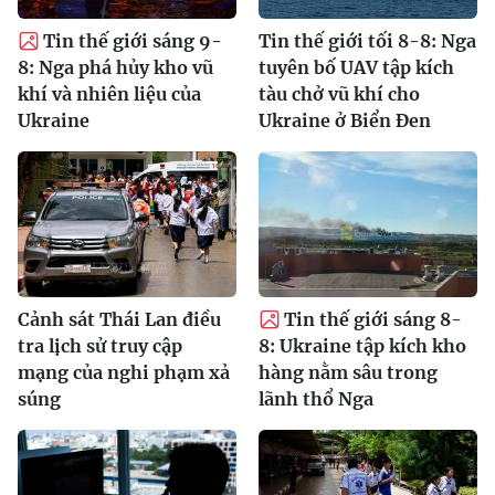
Tin thế giới sáng 9-
Tin thế giới tối 8-8: Nga
8: Nga phá hủy kho vũ
tuyên bố UAV tập kích
khí và nhiên liệu của
tàu chở vũ khí cho
Ukraine
Ukraine ở Biển Đen
Cảnh sát Thái Lan điều
Tin thế giới sáng 8-
tra lịch sử truy cập
8: Ukraine tập kích kho
mạng của nghi phạm xả
hàng nằm sâu trong
súng
lãnh thổ Nga