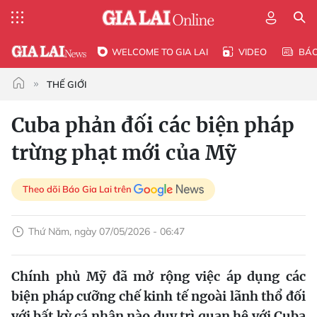
WELCOME TO GIA LAI
VIDEO
BÁ
THẾ GIỚI
Cuba phản đối các biện pháp
trừng phạt mới của Mỹ
Theo dõi Báo Gia Lai trên
Thứ Năm, ngày 07/05/2026 - 06:47
Chính phủ Mỹ đã mở rộng việc áp dụng các
biện pháp cưỡng chế kinh tế ngoài lãnh thổ đối
với bất kỳ cá nhân nào duy trì quan hệ với Cuba