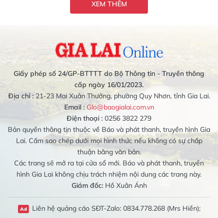
XEM THÊM
Giấy phép số 24/GP-BTTTT do Bộ Thông tin - Truyền thông
cấp ngày 16/01/2023.
Địa chỉ :
21-23 Mai Xuân Thưởng, phường Quy Nhơn, tỉnh Gia Lai.
Email :
Glo@baogialai.com.vn
Điện thoại :
0256 3822 279
Bản quyền thông tin thuộc về Báo và phát thanh, truyền hình Gia
Lai. Cấm sao chép dưới mọi hình thức nếu không có sự chấp
thuận bằng văn bản.
Các trang sẽ mở ra tại cửa sổ mới. Báo và phát thanh, truyền
hình Gia Lai không chịu trách nhiệm nội dung các trang này.
Giám đốc:
Hồ Xuân Ánh
Liên hệ quảng cáo SĐT-Zalo: 0834.778.268 (Mrs Hiền);