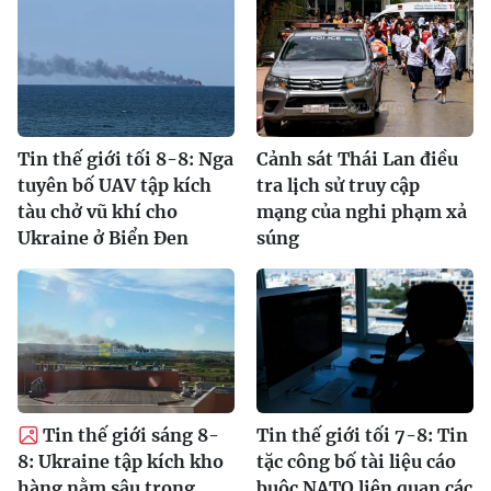
Tin thế giới tối 8-8: Nga
Cảnh sát Thái Lan điều
tuyên bố UAV tập kích
tra lịch sử truy cập
tàu chở vũ khí cho
mạng của nghi phạm xả
Ukraine ở Biển Đen
súng
Tin thế giới sáng 8-
Tin thế giới tối 7-8: Tin
8: Ukraine tập kích kho
tặc công bố tài liệu cáo
hàng nằm sâu trong
buộc NATO liên quan các