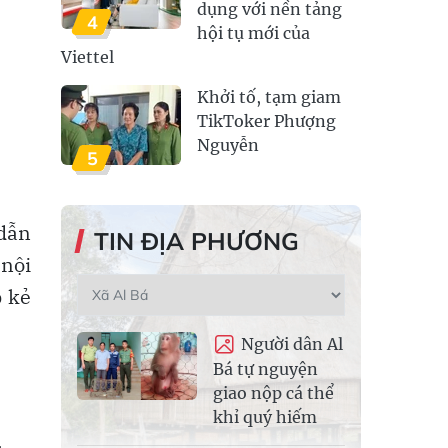
dụng với nền tảng
4
hội tụ mới của
Viettel
Khởi tố, tạm giam
TikToker Phượng
Nguyễn
5
 dẫn
TIN ĐỊA PHƯƠNG
 nội
p kẻ
Người dân Al
Bá tự nguyện
giao nộp cá thể
khỉ quý hiếm