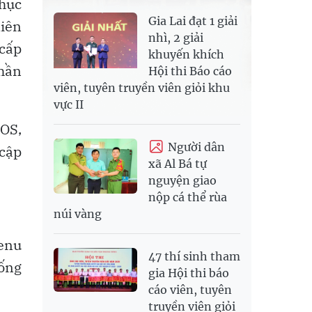
hục
Gia Lai đạt 1 giải
liên
nhì, 2 giải
 cấp
khuyến khích
phần
Hội thi Báo cáo
viên, tuyên truyền viên giỏi khu
vực II
cOS,
Người dân
 cập
xã Al Bá tự
nguyện giao
nộp cá thể rùa
núi vàng
menu
47 thí sinh tham
uống
gia Hội thi báo
cáo viên, tuyên
truyền viên giỏi