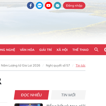
Đăng nhập
ÔNG NGHỆ
VĂN HÓA
GIẢI TRÍ
XÃ HỘI
THỂ THAO
Năm Lượng tử Gia Lai 2026
Nghị quyết số 57
Tin tức
R
ĐỌC NHIỀU
TIN MỚI