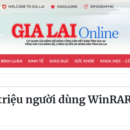
WELCOME TO GIA LAI
EMAGAZINE
INFOGRAPHIC
- BÌNH LUẬN
KINH TẾ
GIÁO DỤC
SỨC KHỎE
KHOA HỌC - C
triệu người dùng WinRA