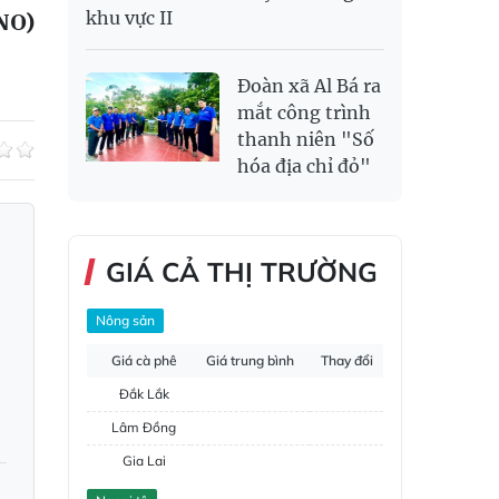
NO)
khu vực II
Đoàn xã Al Bá ra
mắt công trình
thanh niên "Số
hóa địa chỉ đỏ"
GIÁ CẢ THỊ TRƯỜNG
Nông sản
Giá cà phê
Giá trung bình
Thay đổi
Đắk Lắk
Lâm Đồng
Gia Lai
Đắk Nông