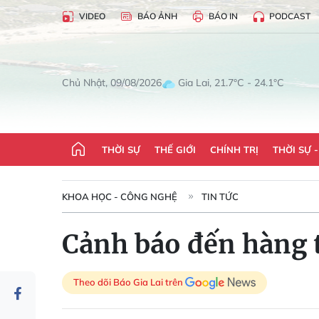
VIDEO
BÁO ẢNH
BÁO IN
PODCAST
Gia Lai, 21.7°C - 24.1°C
Chủ Nhật, 09/08/2026
THỜI SỰ
THẾ GIỚI
CHÍNH TRỊ
THỜI SỰ 
KHOA HỌC - CÔNG NGHỆ
TIN TỨC
Cảnh báo đến hàng 
Theo dõi Báo Gia Lai trên