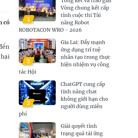
Tổng kết và trao giải
Vòng chung kết cấp
tỉnh cuộc thi Tài
1
n có
năng Robot
ROBOTACON WRO - 2026
Gia Lai: Đẩy mạnh
 đến
ứng dụng trí tuệ
 hại
nhân tạo trong thực
2
hiện nhiệm vụ công
tác Hội
ChatGPT cung cấp
tính năng chat
không giới hạn cho
3
người dùng miễn
phí
Giải quyết tình
trạng quá tải ứng