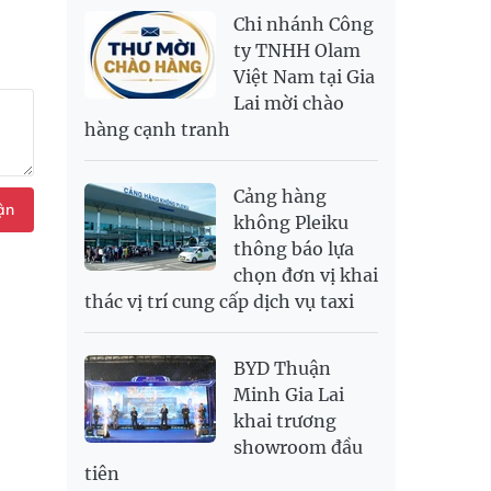
NOK
2,697.17
2,811.55
Chi nhánh Công
PNJ
140,000,000
143,900,000
RUB
304.3
336.84
ty TNHH Olam
Việt Nam tại Gia
SAR
6,945.42
7,244.36
Lai mời chào
SEK
2,702.79
2,817.41
hàng cạnh tranh
SGD
19,916.94
20,118.12
20,804.08
THB
698.84
776.49
809.42
Cảng hàng
ận
USD
26,000
26,030
26,410
không Pleiku
thông báo lựa
chọn đơn vị khai
thác vị trí cung cấp dịch vụ taxi
BYD Thuận
Minh Gia Lai
khai trương
showroom đầu
tiên