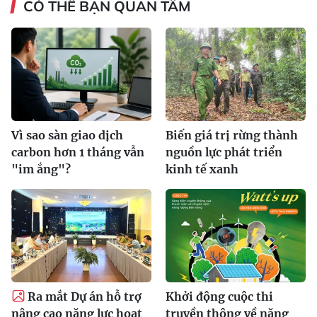
CÓ THỂ BẠN QUAN TÂM
Vì sao sàn giao dịch
Biến giá trị rừng thành
carbon hơn 1 tháng vẫn
nguồn lực phát triển
"im ắng"?
kinh tế xanh
Ra mắt Dự án hỗ trợ
Khởi động cuộc thi
nâng cao năng lực hoạt
truyền thông về năng