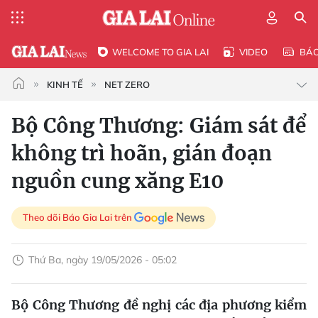
WELCOME TO GIA LAI
VIDEO
BÁ
KINH TẾ
NET ZERO
Bộ Công Thương: Giám sát để
không trì hoãn, gián đoạn
nguồn cung xăng E10
Theo dõi Báo Gia Lai trên
Thứ Ba, ngày 19/05/2026 - 05:02
Bộ Công Thương đề nghị các địa phương kiểm