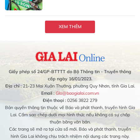
XEM THÊM
Giấy phép số 24/GP-BTTTT do Bộ Thông tin - Truyền thông
cấp ngày 16/01/2023.
Địa chỉ :
21-23 Mai Xuân Thưởng, phường Quy Nhơn, tỉnh Gia Lai.
Email :
Glo@baogialai.com.vn
Điện thoại :
0256 3822 279
Bản quyền thông tin thuộc về Báo và phát thanh, truyền hình Gia
Lai. Cấm sao chép dưới mọi hình thức nếu không có sự chấp
thuận bằng văn bản.
Các trang sẽ mở ra tại cửa sổ mới. Báo và phát thanh, truyền
hình Gia Lai không chịu trách nhiệm nội dung các trang này.