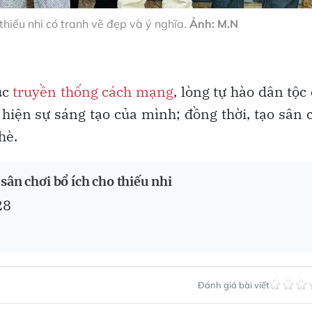
thiếu nhi có tranh vẽ đẹp và ý nghĩa.
Ảnh: M.N
ục
truyền thống cách mạng
, lòng tự hào dân tộc
 hiện sự sáng tạo của mình; đồng thời, tạo sân 
hè.
sân chơi bổ ích cho thiếu nhi
28
Đánh giá bài viết