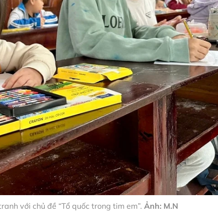
tranh với chủ đề “Tổ quốc trong tim em”.
Ảnh: M.N