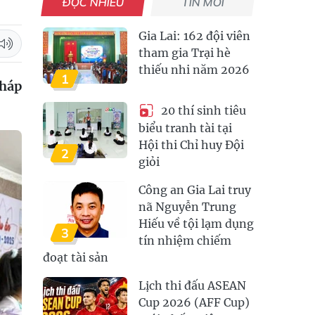
ĐỌC NHIỀU
TIN MỚI
Gia Lai: 162 đội viên
tham gia Trại hè
thiếu nhi năm 2026
1
pháp
20 thí sinh tiêu
biểu tranh tài tại
Hội thi Chỉ huy Đội
2
giỏi
Công an Gia Lai truy
nã Nguyễn Trung
Hiếu về tội lạm dụng
3
tín nhiệm chiếm
đoạt tài sản
Lịch thi đấu ASEAN
Cup 2026 (AFF Cup)