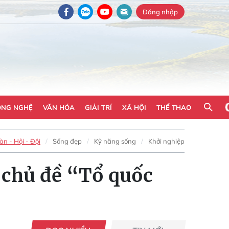
Đăng nhập
ÔNG NGHỆ
VĂN HÓA
GIẢI TRÍ
XÃ HỘI
THỂ THAO
n - Hội - Đội
Sống đẹp
Kỹ năng sống
Khởi nghiệp
i chủ đề “Tổ quốc