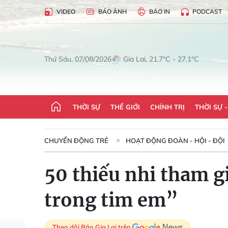
VIDEO
BÁO ẢNH
BÁO IN
PODCAST
Gia Lai, 21.7°C - 27.1°C
Thứ Sáu, 07/08/2026
THỜI SỰ
THẾ GIỚI
CHÍNH TRỊ
THỜI SỰ 
CHUYỂN ĐỘNG TRẺ
HOẠT ĐỘNG ĐOÀN - HỘI - ĐỘI
50 thiếu nhi tham g
trong tim em”
Theo dõi Báo Gia Lai trên