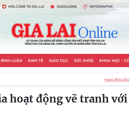
WELCOME TO GIA LAI
EMAGAZINE
INFOGRAPHIC
- BÌNH LUẬN
KINH TẾ
GIÁO DỤC
SỨC KHỎE
KHOA HỌC - C
Hoạt động Đoà
ia hoạt động vẽ tranh vớ