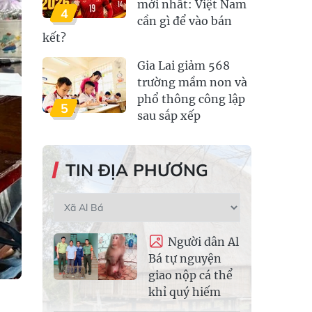
mới nhất: Việt Nam
4
cần gì để vào bán
kết?
Gia Lai giảm 568
trường mầm non và
phổ thông công lập
5
sau sắp xếp
TIN ĐỊA PHƯƠNG
Người dân Al
Bá tự nguyện
giao nộp cá thể
khỉ quý hiếm