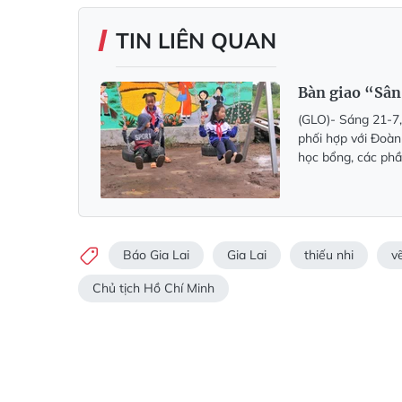
TIN LIÊN QUAN
Bàn giao “Sân 
(GLO)- Sáng 21-7,
phối hợp với Đoàn 
học bổng, các phầ
Báo Gia Lai
Gia Lai
thiếu nhi
v
Chủ tịch Hồ Chí Minh