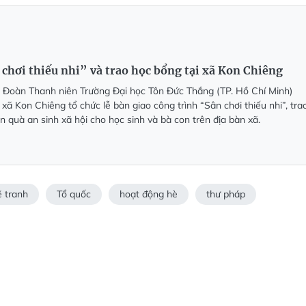
chơi thiếu nhi” và trao học bổng tại xã Kon Chiêng
 Đoàn Thanh niên Trường Đại học Tôn Đức Thắng (TP. Hồ Chí Minh)
xã Kon Chiêng tổ chức lễ bàn giao công trình “Sân chơi thiếu nhi”, tra
n quà an sinh xã hội cho học sinh và bà con trên địa bàn xã.
ẽ tranh
Tổ quốc
hoạt động hè
thư pháp