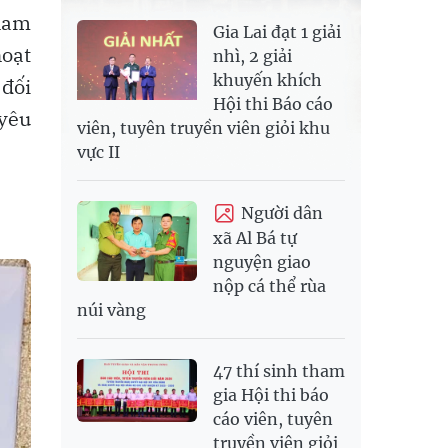
ham
Gia Lai đạt 1 giải
oạt
nhì, 2 giải
khuyến khích
 đối
Hội thi Báo cáo
 yêu
viên, tuyên truyền viên giỏi khu
vực II
Người dân
xã Al Bá tự
nguyện giao
nộp cá thể rùa
núi vàng
47 thí sinh tham
gia Hội thi báo
cáo viên, tuyên
truyền viên giỏi