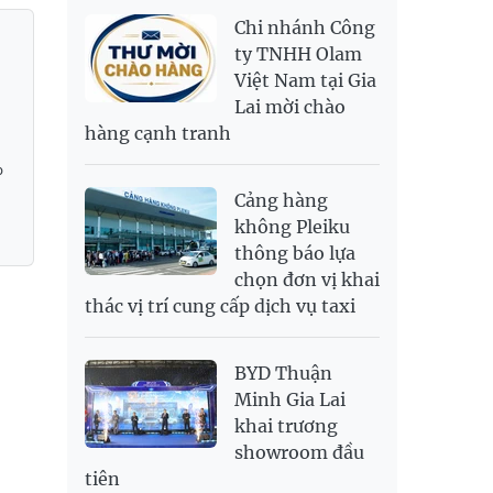
NOK
2,693.89
2,808.12
Chi nhánh Công
PNJ
138,500,000
142,000,000
RUB
300.88
333.06
ty TNHH Olam
Việt Nam tại Gia
SAR
6,949.25
7,248.34
Lai mời chào
SEK
2,700.94
2,815.47
hàng cạnh tranh
SGD
19,907.29
20,108.37
20,793.98
o
THB
698.74
776.38
809.3
Cảng hàng
USD
26,020
26,050
26,430
không Pleiku
thông báo lựa
chọn đơn vị khai
thác vị trí cung cấp dịch vụ taxi
BYD Thuận
Minh Gia Lai
khai trương
showroom đầu
tiên