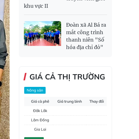
khu vực II
Đoàn xã Al Bá ra
mắt công trình
thanh niên "Số
hóa địa chỉ đỏ"
GIÁ CẢ THỊ TRƯỜNG
Nông sản
Giá cà phê
Giá trung bình
Thay đổi
Đắk Lắk
Lâm Đồng
Gia Lai
Đắk Nông