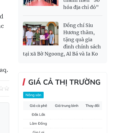
hóa địa chỉ đỏ"
ad
ác
Đồng chí Siu
Hương thăm,
tặng quà gia
đình chính sách
tại xã Bờ Ngoong, Al Bá và Ia Ko
aq.
GIÁ CẢ THỊ TRƯỜNG
Nông sản
Giá cà phê
Giá trung bình
Thay đổi
Đắk Lắk
Lâm Đồng
Gia Lai