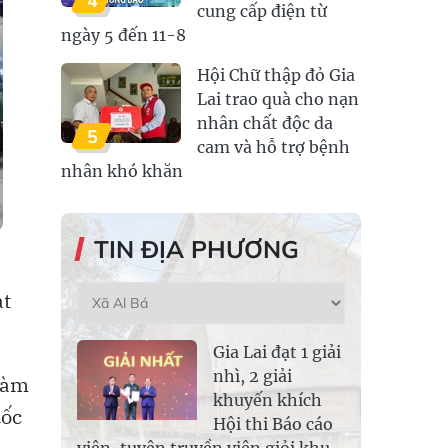
4
cung cấp điện từ
ngày 5 đến 11-8
Hội Chữ thập đỏ Gia
Lai trao quà cho nạn
nhân chất độc da
5
cam và hỗ trợ bệnh
nhân khó khăn
TIN ĐỊA PHƯƠNG
ạt
Gia Lai đạt 1 giải
nhì, 2 giải
 làm
khuyến khích
uốc
Hội thi Báo cáo