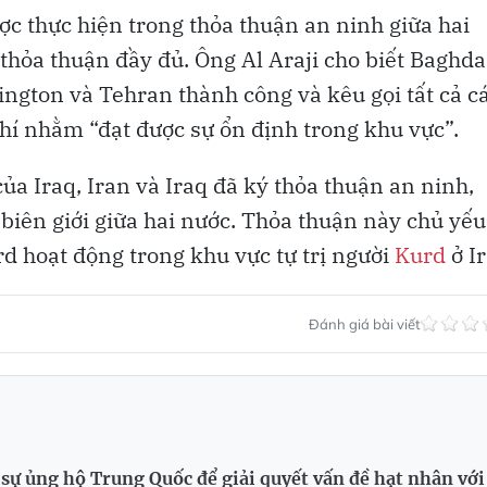
ợc thực hiện trong thỏa thuận an ninh giữa hai
thỏa thuận đầy đủ. Ông Al Araji cho biết Baghd
ngton và Tehran thành công và kêu gọi tất cả c
chí nhằm “đạt được sự ổn định trong khu vực”.
ủa Iraq, Iran và Iraq đã ký thỏa thuận an ninh,
 biên giới giữa hai nước. Thỏa thuận này chủ yếu
d hoạt động trong khu vực tự trị người
Kurd
ở Ir
Đánh giá bài viết
sự ủng hộ Trung Quốc để giải quyết vấn đề hạt nhân với