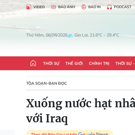
VIDEO
BÁO ẢNH
BÁO IN
PODCAST
Gia Lai, 21.6°C - 29.4°C
Thứ Năm, 06/08/2026
THỜI SỰ
THẾ GIỚI
CHÍNH TRỊ
THỜI SỰ 
TÒA SOẠN-BẠN ĐỌC
Xuống nước hạt nhâ
với Iraq
Theo dõi Báo Gia Lai trên