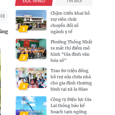
ĐỌC NHIỀU
TIN MỚI
Chậm triển khai hỗ
trợ viên chức
chuyển đổi số
1
tăng
ngành y tế
Phường Thống Nhất
ra mắt thí điểm mô
hình “Gia đình văn
2
hóa số”
Trao 80 triệu đồng
hỗ trợ sửa chữa nhà
cho gia đình thương
3
binh tại xã Ia Hiao
Công ty Điện lực Gia
Lai thông báo kế
hoạch tạm ngừng