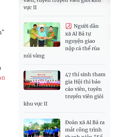
viên, tuyên truyền viên giỏi khu
vực II
Người dân
n”
xã Al Bá tự
nguyện giao
nộp cá thể rùa
núi vàng
a
47 thí sinh tham
an
gia Hội thi báo
cáo viên, tuyên
truyền viên giỏi
khu vực II
Đoàn xã Al Bá ra
mắt công trình
thanh niên "Số