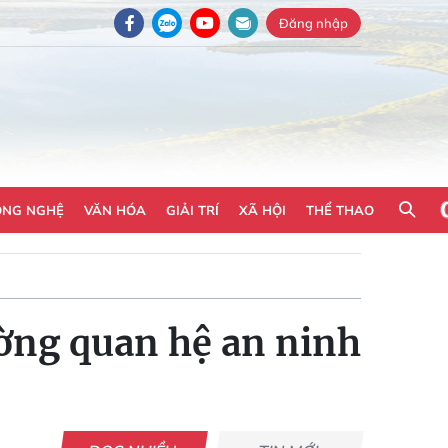
Đăng nhập
ÔNG NGHỆ
VĂN HÓA
GIẢI TRÍ
XÃ HỘI
THỂ THAO
ờng quan hệ an ninh