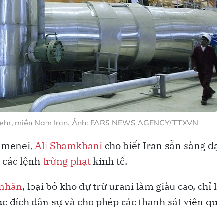
shehr, miền Nam Iran. Ảnh: FARS NEWS AGENCY/TTXVN
hamenei,
Ali Shamkhani
cho biết Iran sẵn sàng đ
ỏ các lệnh
trừng phạt
kinh tế.
 nhân
, loại bỏ kho dự trữ urani làm giàu cao, chỉ
ục đích dân sự và cho phép các thanh sát viên q