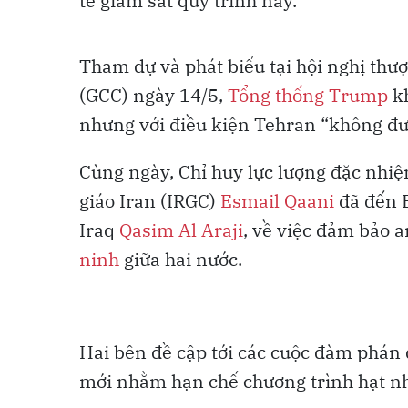
tế giám sát quy trình này.
Tham dự và phát biểu tại hội nghị thư
(GCC) ngày 14/5,
Tổng thống Trump
kh
nhưng với điều kiện Tehran “không đư
Cùng ngày, Chỉ huy lực lượng đặc nhi
giáo Iran (IRGC)
Esmail Qaani
đã đến B
Iraq
Qasim Al Araji
, về việc đảm bảo 
ninh
giữa hai nước.
Hai bên đề cập tới các cuộc đàm phán 
mới nhằm hạn chế chương trình hạt n