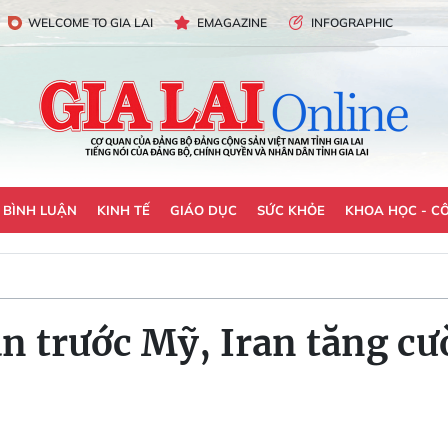
WELCOME TO GIA LAI
EMAGAZINE
INFOGRAPHIC
- BÌNH LUẬN
KINH TẾ
GIÁO DỤC
SỨC KHỎE
KHOA HỌC - C
n trước Mỹ, Iran tăng cư