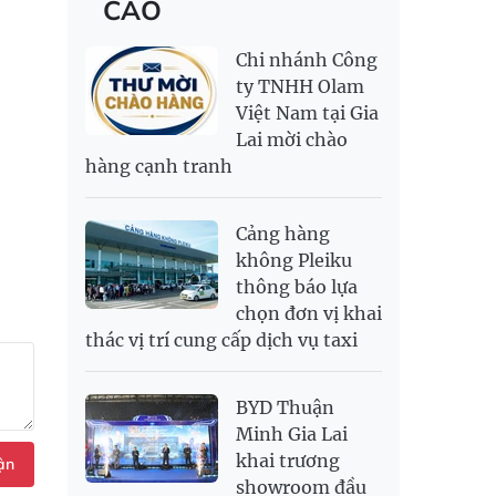
CÁO
RỒNG THĂNG
137,200,000
142,200,000
MYR
6,359.21
6,497.57
LONG 999.9
NOK
2,698.58
2,813.01
Chi nhánh Công
PNJ
137,900,000
141,700,000
RUB
307.5
340.39
ty TNHH Olam
Việt Nam tại Gia
SAR
6,954.79
7,254.11
Lai mời chào
SEK
2,703.17
2,817.79
hàng cạnh tranh
SGD
19,956.5
20,158.08
20,845.35
THB
697.43
774.93
807.78
Cảng hàng
USD
26,050
26,080
26,460
không Pleiku
thông báo lựa
chọn đơn vị khai
thác vị trí cung cấp dịch vụ taxi
BYD Thuận
Minh Gia Lai
khai trương
ận
showroom đầu