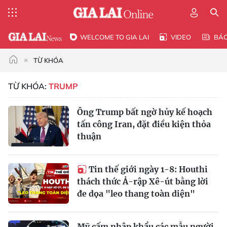
WELCOME TO GIA LAI
VIDEO
BÁ
TỪ KHÓA
TỪ KHÓA:
TRUMP
Ông Trump bất ngờ hủy kế hoạch
tấn công Iran, đặt điều kiện thỏa
thuận
Tin thế giới ngày 1-8: Houthi
thách thức Ả-rập Xê-út bằng lời
đe dọa "leo thang toàn diện"
Mỹ cấm nhập khẩu các mẫu người