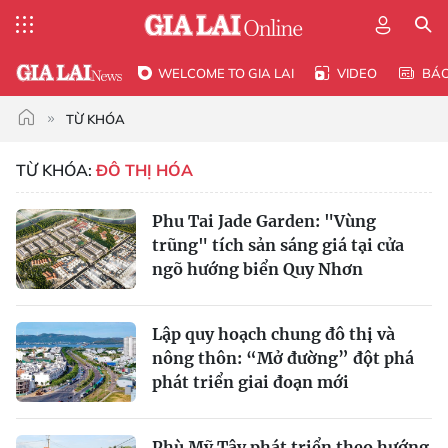
WELCOME TO GIA LAI
VIDEO
BÁ
TỪ KHÓA
TỪ KHÓA:
ĐÔ THỊ HÓA
Phu Tai Jade Garden: "Vùng
trũng" tích sản sáng giá tại cửa
ngõ hướng biển Quy Nhơn
Lập quy hoạch chung đô thị và
nông thôn: “Mở đường” đột phá
phát triển giai đoạn mới
Phù Mỹ Tây phát triển theo hướng