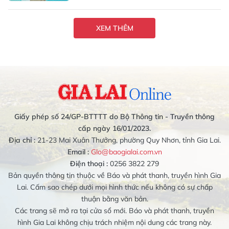
XEM THÊM
Giấy phép số 24/GP-BTTTT do Bộ Thông tin - Truyền thông
cấp ngày 16/01/2023.
Địa chỉ :
21-23 Mai Xuân Thưởng, phường Quy Nhơn, tỉnh Gia Lai.
Email :
Glo@baogialai.com.vn
Điện thoại :
0256 3822 279
Bản quyền thông tin thuộc về Báo và phát thanh, truyền hình Gia
Lai. Cấm sao chép dưới mọi hình thức nếu không có sự chấp
thuận bằng văn bản.
Các trang sẽ mở ra tại cửa sổ mới. Báo và phát thanh, truyền
hình Gia Lai không chịu trách nhiệm nội dung các trang này.