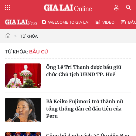
WELCOME TO GIA LAI
VIDEO
BÁ
TỪ KHÓA
TỪ KHÓA:
BẦU CỬ
Ông Lê Trí Thanh được bầu giữ
chức Chủ tịch UBND TP. Huế
Bà Keiko Fujimori trở thành nữ
tổng thống dân cử đầu tiên của
Peru
Công bố danh sách 25 Ủy viên Ban