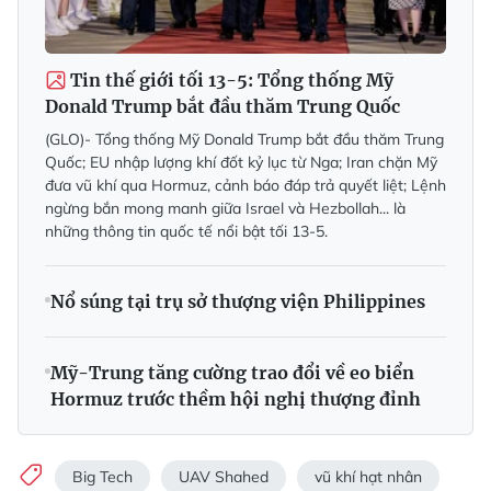
Tin thế giới tối 13-5: Tổng thống Mỹ
Donald Trump bắt đầu thăm Trung Quốc
(GLO)- Tổng thống Mỹ Donald Trump bắt đầu thăm Trung
Quốc; EU nhập lượng khí đốt kỷ lục từ Nga; Iran chặn Mỹ
đưa vũ khí qua Hormuz, cảnh báo đáp trả quyết liệt; Lệnh
ngừng bắn mong manh giữa Israel và Hezbollah... là
những thông tin quốc tế nổi bật tối 13-5.
Nổ súng tại trụ sở thượng viện Philippines
Mỹ-Trung tăng cường trao đổi về eo biển
Hormuz trước thềm hội nghị thượng đỉnh
Big Tech
UAV Shahed
vũ khí hạt nhân