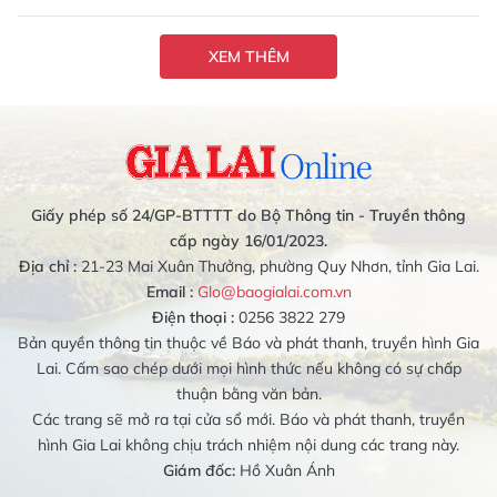
XEM THÊM
Giấy phép số 24/GP-BTTTT do Bộ Thông tin - Truyền thông
cấp ngày 16/01/2023.
Địa chỉ :
21-23 Mai Xuân Thưởng, phường Quy Nhơn, tỉnh Gia Lai.
Email :
Glo@baogialai.com.vn
Điện thoại :
0256 3822 279
Bản quyền thông tin thuộc về Báo và phát thanh, truyền hình Gia
Lai. Cấm sao chép dưới mọi hình thức nếu không có sự chấp
thuận bằng văn bản.
Các trang sẽ mở ra tại cửa sổ mới. Báo và phát thanh, truyền
hình Gia Lai không chịu trách nhiệm nội dung các trang này.
Giám đốc:
Hồ Xuân Ánh