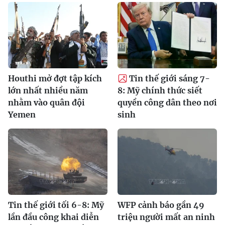
Houthi mở đợt tập kích
Tin thế giới sáng 7-
lớn nhất nhiều năm
8: Mỹ chính thức siết
nhằm vào quân đội
quyền công dân theo nơi
Yemen
sinh
Tin thế giới tối 6-8: Mỹ
WFP cảnh báo gần 49
lần đầu công khai diễn
triệu người mất an ninh