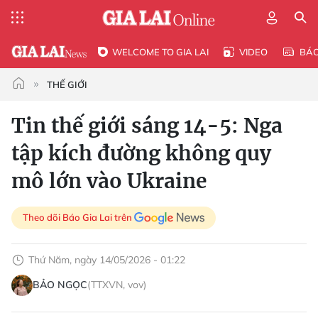
WELCOME TO GIA LAI
VIDEO
BÁ
THẾ GIỚI
Tin thế giới sáng 14-5: Nga
tập kích đường không quy
mô lớn vào Ukraine
Theo dõi Báo Gia Lai trên
Thứ Năm, ngày 14/05/2026 - 01:22
BẢO NGỌC
(TTXVN, vov)