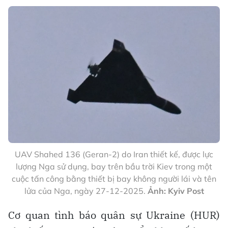
UAV Shahed 136 (Geran-2) do Iran thiết kế, được lực
lượng Nga sử dụng, bay trên bầu trời Kiev trong một
cuộc tấn công bằng thiết bị bay không người lái và tên
lửa của Nga, ngày 27-12-2025.
Ảnh: Kyiv Post
Cơ quan tình báo quân sự Ukraine (HUR)