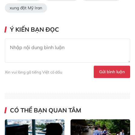
xung đột Mỹ Iran
Ý KIẾN BẠN ĐỌC
Gửi bình luận
Xin vui lòng gõ tiếng Việt có dấu
CÓ THỂ BẠN QUAN TÂM