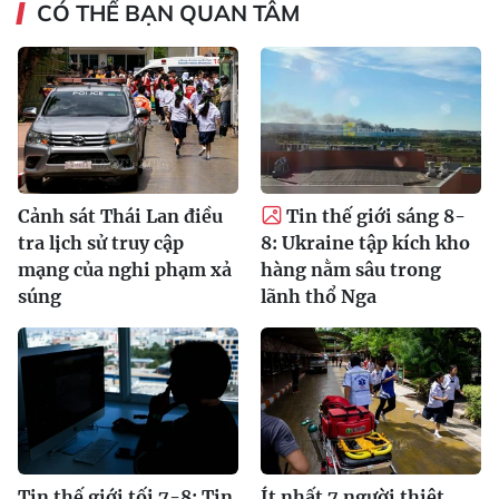
CÓ THỂ BẠN QUAN TÂM
Cảnh sát Thái Lan điều
Tin thế giới sáng 8-
tra lịch sử truy cập
8: Ukraine tập kích kho
mạng của nghi phạm xả
hàng nằm sâu trong
súng
lãnh thổ Nga
Tin thế giới tối 7-8: Tin
Ít nhất 7 người thiệt