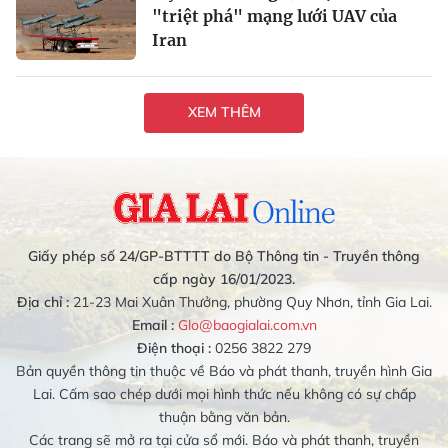
"triệt phá" mạng lưới UAV của
Iran
XEM THÊM
Giấy phép số 24/GP-BTTTT do Bộ Thông tin - Truyền thông
cấp ngày 16/01/2023.
Địa chỉ :
21-23 Mai Xuân Thưởng, phường Quy Nhơn, tỉnh Gia Lai.
Email :
Glo@baogialai.com.vn
Điện thoại :
0256 3822 279
Bản quyền thông tin thuộc về Báo và phát thanh, truyền hình Gia
Lai. Cấm sao chép dưới mọi hình thức nếu không có sự chấp
thuận bằng văn bản.
Các trang sẽ mở ra tại cửa sổ mới. Báo và phát thanh, truyền