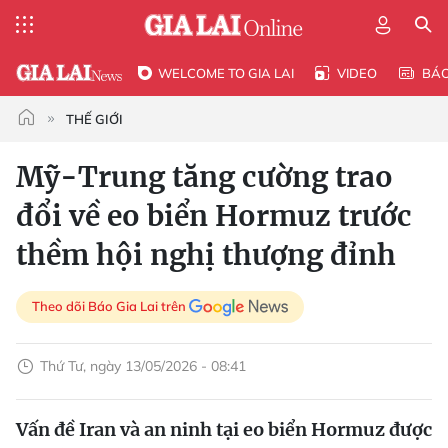
WELCOME TO GIA LAI
VIDEO
BÁ
THẾ GIỚI
Mỹ-Trung tăng cường trao
đổi về eo biển Hormuz trước
thềm hội nghị thượng đỉnh
Theo dõi Báo Gia Lai trên
Thứ Tư, ngày 13/05/2026 - 08:41
Vấn đề Iran và an ninh tại eo biển Hormuz được