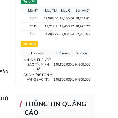
Ngoại tệ
Hồ tiêu
Mã NT
Mua TM
Mua CK
Bán (vnđ)
AUD
17,968.56
18,150.06
18,731.41
CAD
18,222.1
18,406.17
18,995.72
CHF
31,486.79
31,804.84
32,823.55
CNY
3,787.79
3,826.05
3,948.6
Giá vàng
DKK
3,966.64
4,118.33
Loại vàng
Giá mua
Giá bán
EUR
29,432.37
29,729.66
30,984.19
VÀNG MIẾNG VRTL
BẢO TÍN MINH
140,600,000
144,600,000
GBP
34,353.09
34,700.09
35,811.54
CHÂU
 vào
HKD
3,247.93
3,280.74
3,406.2
QUÀ MỪNG BẢN VỊ
VÀNG BẢO TÍN
140,600,000
144,600,000
INR
273.68
285.45
MINH CHÂU
JPY
159.79
161.4
170.81
VÀNG MIẾNG SJC
139,200,000
142,200,000
ĐO)
KRW
15.99
17.76
19.27
VÀNG NGUYÊN
132,600,000
THÔNG TIN QUẢNG
LIỆU
KWD
84,917.43
89,033.66
TRANG SỨC VÀNG
CÁO
RỒNG THĂNG
138,600,000
143,600,000
MYR
6,347.1
6,485.21
LONG 999.9