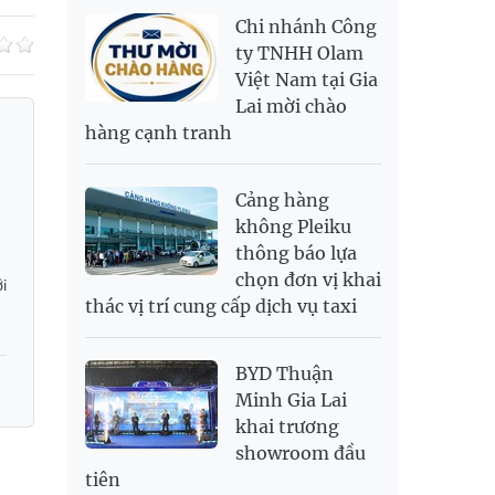
NOK
2,697.17
2,811.55
Chi nhánh Công
PNJ
138,500,000
142,200,000
RUB
304.3
336.84
ty TNHH Olam
Việt Nam tại Gia
SAR
6,945.42
7,244.36
Lai mời chào
SEK
2,702.79
2,817.41
hàng cạnh tranh
SGD
19,916.94
20,118.12
20,804.08
THB
698.84
776.49
809.42
Cảng hàng
USD
26,000
26,030
26,410
không Pleiku
thông báo lựa
chọn đơn vị khai
i
thác vị trí cung cấp dịch vụ taxi
BYD Thuận
Minh Gia Lai
khai trương
showroom đầu
tiên