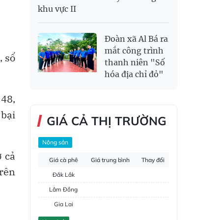
khu vực II
Đoàn xã Al Bá ra
mắt công trình
, số
thanh niên "Số
hóa địa chỉ đỏ"
 48,
 bại
GIÁ CẢ THỊ TRƯỜNG
Nông sản
ở cả
Giá cà phê
Giá trung bình
Thay đổi
Trên
Đắk Lắk
Lâm Đồng
Gia Lai
Đắk Nông