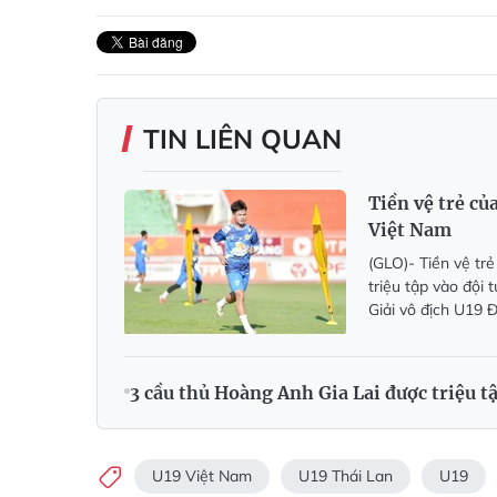
TIN LIÊN QUAN
Tiền vệ trẻ củ
Việt Nam
(GLO)- Tiền vệ t
triệu tập vào đội
Giải vô địch U19
3 cầu thủ Hoàng Anh Gia Lai được triệu t
U19 Việt Nam
U19 Thái Lan
U19