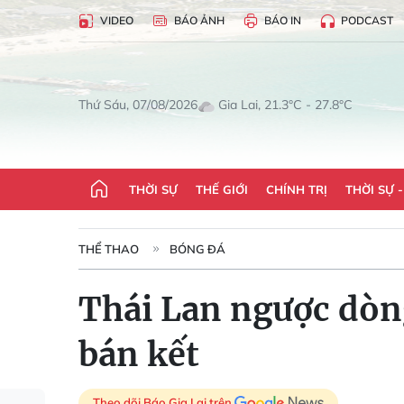
VIDEO
BÁO ẢNH
BÁO IN
PODCAST
Gia Lai, 21.3°C - 27.8°C
Thứ Sáu, 07/08/2026
THỜI SỰ
THẾ GIỚI
CHÍNH TRỊ
THỜI SỰ 
THỂ THAO
BÓNG ĐÁ
Thái Lan ngược dòn
bán kết
Theo dõi Báo Gia Lai trên