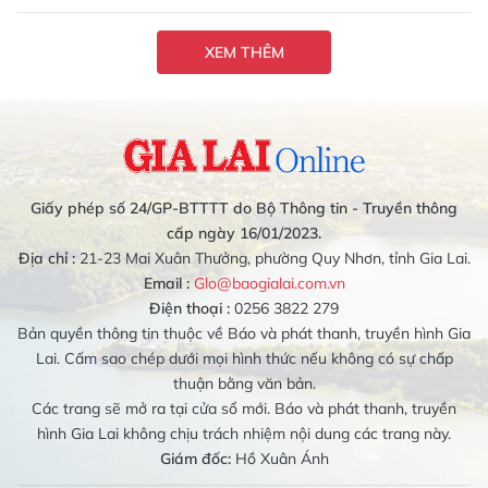
XEM THÊM
Giấy phép số 24/GP-BTTTT do Bộ Thông tin - Truyền thông
cấp ngày 16/01/2023.
Địa chỉ :
21-23 Mai Xuân Thưởng, phường Quy Nhơn, tỉnh Gia Lai.
Email :
Glo@baogialai.com.vn
Điện thoại :
0256 3822 279
Bản quyền thông tin thuộc về Báo và phát thanh, truyền hình Gia
Lai. Cấm sao chép dưới mọi hình thức nếu không có sự chấp
thuận bằng văn bản.
Các trang sẽ mở ra tại cửa sổ mới. Báo và phát thanh, truyền
hình Gia Lai không chịu trách nhiệm nội dung các trang này.
Giám đốc:
Hồ Xuân Ánh