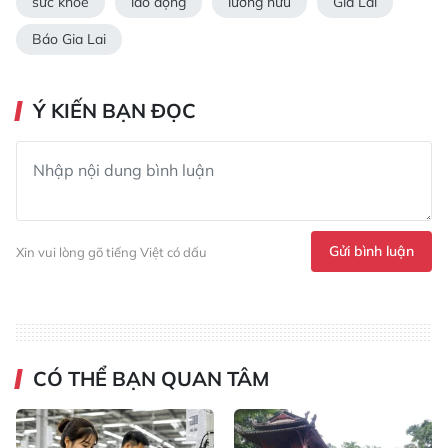
sức khỏe
lao động
lương hưu
Gia Lai
Báo Gia Lai
Ý KIẾN BẠN ĐỌC
Gửi bình luận
Xin vui lòng gõ tiếng Việt có dấu
CÓ THỂ BẠN QUAN TÂM