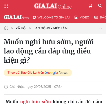
WELCOME TO GIA LAI
VIDEO
BÁ
XÃ HỘI
LAO ĐỘNG - VIỆC LÀM
Muốn nghỉ hưu sớm, người
lao động cần đáp ứng điều
kiện gì?
Theo dõi Báo Gia Lai trên
Chủ Nhật, ngày 29/06/2025 - 07:34
Muốn
nghỉ hưu sớm
không chỉ cần đủ năm