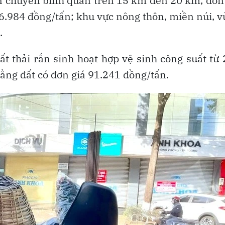
vận chuyển bình quân trên 15 km đến 20 km, đơn
V là 76.984 đồng/tấn; khu vực nông thôn, miền núi, 
.
t thải rắn sinh hoạt hợp vệ sinh công suất từ
 bằng đất có đơn giá 91.241 đồng/tấn.