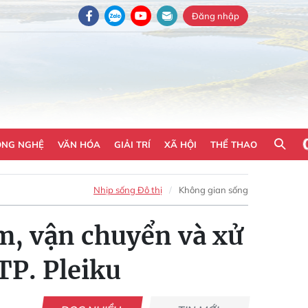
Đăng nhập
ÔNG NGHỆ
VĂN HÓA
GIẢI TRÍ
XÃ HỘI
THỂ THAO
Nhịp sống Đô thị
Không gian sống
om, vận chuyển và xử
 TP. Pleiku