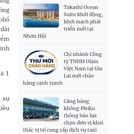
ằng
NOK
2,697.17
2,811.55
Takashi Ocean
PNJ
140,000,000
143,900,000
òng
RUB
304.3
336.84
Suite khởi động,
 phố
khơi mạch phát
SAR
6,945.42
7,244.36
 dải
triển mới tại
SEK
2,702.79
2,817.41
Nhơn Hội
điểm
SGD
19,916.94
20,118.12
20,804.08
sinh
THB
698.84
776.49
809.42
Chi nhánh Công
USD
26,000
26,030
26,410
ty TNHH Olam
Việt Nam tại Gia
là 1
Lai mời chào
hàng cạnh tranh
ó sự
Cảng hàng
điều
không Pleiku
thông báo lựa
chọn đơn vị khai
thác vị trí cung cấp dịch vụ taxi