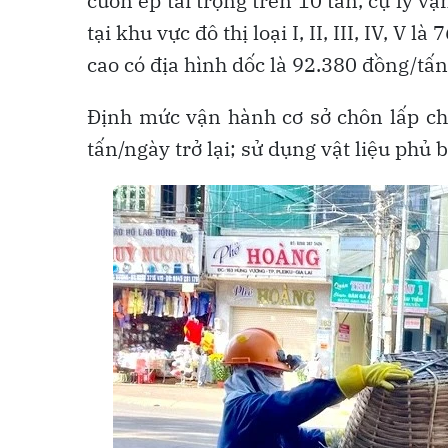
cuốn ép tải trọng trên 10 tấn, cự ly 
tại khu vực đô thị loại I, II, III, IV, 
cao có địa hình dốc là 92.380 đồng/tấn
Định mức vận hành cơ sở chôn lấp chấ
tấn/ngày trở lại; sử dụng vật liệu phủ