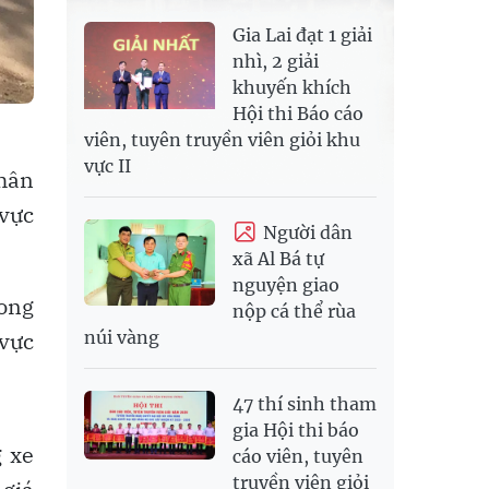
Gia Lai đạt 1 giải
nhì, 2 giải
khuyến khích
Hội thi Báo cáo
N
viên, tuyên truyền viên giỏi khu
vực II
nhân
vực
Người dân
xã Al Bá tự
nguyện giao
rong
nộp cá thể rùa
 vực
núi vàng
47 thí sinh tham
gia Hội thi báo
g xe
cáo viên, tuyên
truyền viên giỏi