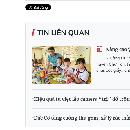
TIN LIÊN QUAN
Nâng cao ý
(GLO)- Bằng sự khé
huyện Chư Păh, tỉ
chai, cốc giấy... 
Hiệu quả từ việc lắp camera “trị” đổ trộm
Đức Cơ tăng cường thu gom, xử lý rác thả