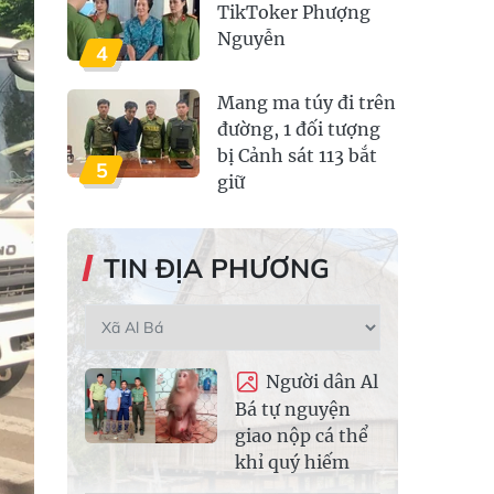
TikToker Phượng
Nguyễn
4
Mang ma túy đi trên
đường, 1 đối tượng
bị Cảnh sát 113 bắt
5
giữ
TIN ĐỊA PHƯƠNG
Người dân Al
Bá tự nguyện
giao nộp cá thể
khỉ quý hiếm