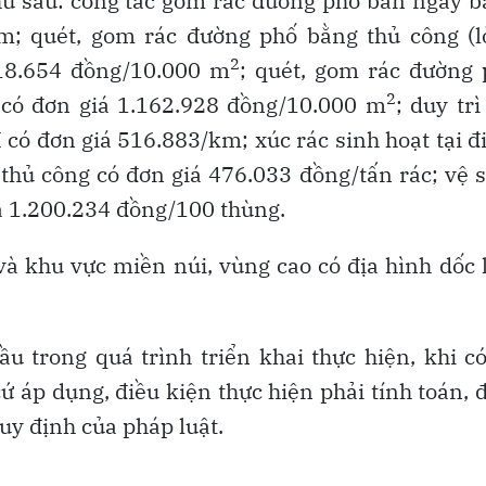
 sau: công tác gom rác đường phố ban ngày b
m; quét, gom rác đường phố bằng thủ công (l
2
.618.654 đồng/10.000 m
; quét, gom rác đường
2
 I có đơn giá 1.162.928 đồng/10.000 m
; duy trì
I có đơn giá 516.883/km; xúc rác sinh hoạt tại 
g thủ công có đơn giá 476.033 đồng/tấn rác; vệ 
á 1.200.234 đồng/100 thùng.
 và khu vực miền núi, vùng cao có địa hình dốc 
u trong quá trình triển khai thực hiện, khi c
ứ áp dụng, điều kiện thực hiện phải tính toán, 
quy định của pháp luật.