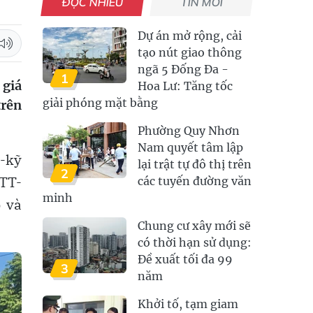
ĐỌC NHIỀU
TIN MỚI
Dự án mở rộng, cải
tạo nút giao thông
ngã 5 Đống Đa -
1
 giá
Hoa Lư: Tăng tốc
giải phóng mặt bằng
trên
Phường Quy Nhơn
Nam quyết tâm lập
ế-kỹ
lại trật tự đô thị trên
2
/TT-
các tuyến đường văn
minh
 và
Chung cư xây mới sẽ
có thời hạn sử dụng:
Đề xuất tối đa 99
3
năm
Khởi tố, tạm giam