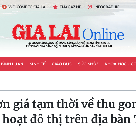
WELCOME TO GIA LAI
EMAGAZINE
INFOGRAPHIC
- BÌNH LUẬN
KINH TẾ
GIÁO DỤC
SỨC KHỎE
KHOA HỌC - C
ơn giá tạm thời về thu g
h hoạt đô thị trên địa bàn