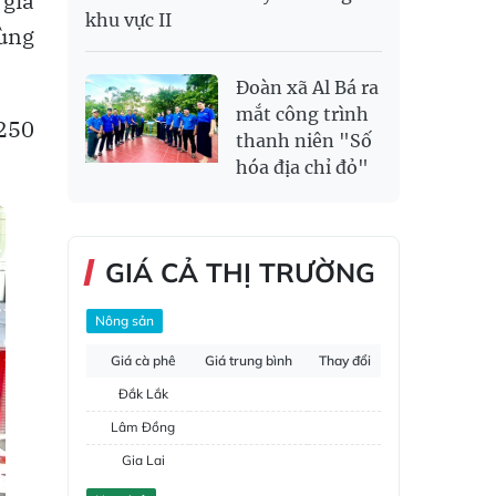
 giá
khu vực II
vùng
Đoàn xã Al Bá ra
mắt công trình
 250
thanh niên "Số
hóa địa chỉ đỏ"
GIÁ CẢ THỊ TRƯỜNG
Nông sản
Giá cà phê
Giá trung bình
Thay đổi
Đắk Lắk
Lâm Đồng
Gia Lai
Đắk Nông