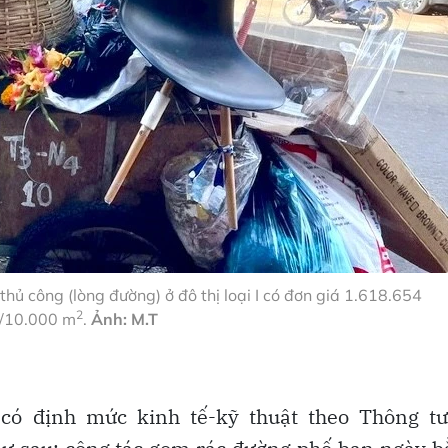
ủ công (lòng đường) ở đô thị loại I có đơn giá 1.618.654
2
/10.000 m
.
Ảnh: M.T
 có định mức kinh tế-kỹ thuật theo Thông tư