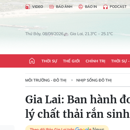
VIDEO
BÁO ẢNH
BÁO IN
PODCAST
Gia Lai, 21.3°C - 25.1°C
Thứ Bảy, 08/08/2026
THỜI SỰ
THẾ GIỚI
CHÍNH TRỊ
THỜI SỰ 
MÔI TRƯỜNG - ĐÔ THỊ
NHỊP SỐNG ĐÔ THỊ
Gia Lai: Ban hành đ
lý chất thải rắn sin
Theo dõi Báo Gia Lai trên