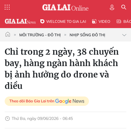
WELCOME TO GIA LAI
VIDEO
BÁ
MÔI TRƯỜNG - ĐÔ THỊ
NHỊP SỐNG ĐÔ THỊ
Chỉ trong 2 ngày, 38 chuyến
bay, hàng ngàn hành khách
bị ảnh hưởng do drone và
diều
Theo dõi Báo Gia Lai trên
Thứ Ba, ngày 09/06/2026 - 06:45