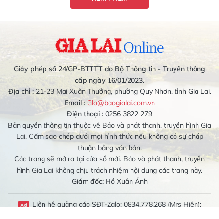
Giấy phép số 24/GP-BTTTT do Bộ Thông tin - Truyền thông
cấp ngày 16/01/2023.
Địa chỉ :
21-23 Mai Xuân Thưởng, phường Quy Nhơn, tỉnh Gia Lai.
Email :
Glo@baogialai.com.vn
Điện thoại :
0256 3822 279
Bản quyền thông tin thuộc về Báo và phát thanh, truyền hình Gia
Lai. Cấm sao chép dưới mọi hình thức nếu không có sự chấp
thuận bằng văn bản.
Các trang sẽ mở ra tại cửa sổ mới. Báo và phát thanh, truyền
hình Gia Lai không chịu trách nhiệm nội dung các trang này.
Giám đốc:
Hồ Xuân Ánh
Liên hệ quảng cáo SĐT-Zalo: 0834.778.268 (Mrs Hiền);
0989.079.314 (Mrs Bích Liên)