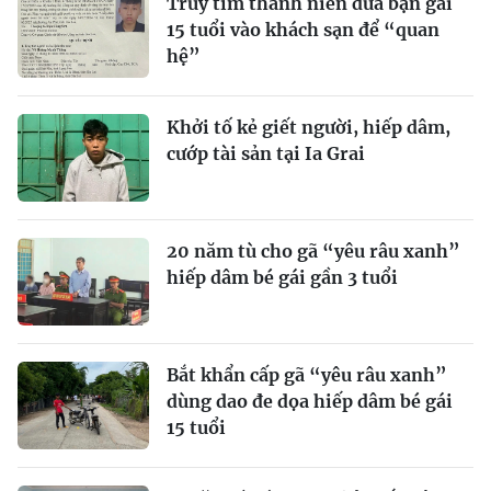
Truy tìm thanh niên đưa bạn gái
15 tuổi vào khách sạn để “quan
hệ”
Khởi tố kẻ giết người, hiếp dâm,
cướp tài sản tại Ia Grai
20 năm tù cho gã “yêu râu xanh”
hiếp dâm bé gái gần 3 tuổi
Bắt khẩn cấp gã “yêu râu xanh”
dùng dao đe dọa hiếp dâm bé gái
15 tuổi