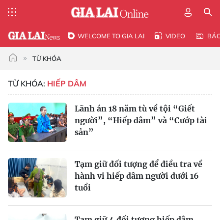
WELCOME TO GIA LAI
VIDEO
BÁ
TỪ KHÓA
TỪ KHÓA:
HIẾP DÂM
Lãnh án 18 năm tù về tội “Giết
người”, “Hiếp dâm” và “Cướp tài
sản”
Tạm giữ đối tượng để điều tra về
hành vi hiếp dâm người dưới 16
tuổi
Tạm giữ 4 đối tượng hiếp dâm