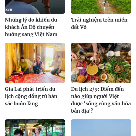
Những lý do khiến du
Trải nghiệm trên miền
khách Ấn Độ chuyển
đất Võ
hướng sang Việt Nam
Gia Lai phát triển du
Du lịch 2/9: Điểm đến
lịch cộng đồng từ bản
nào giúp người Việt
sắc buôn làng
được 'sống cùng văn hóa
bản địa'?