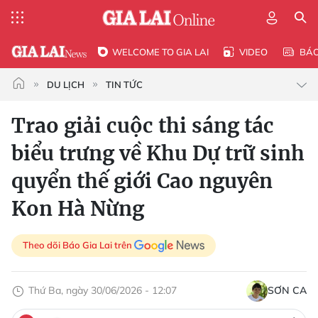
WELCOME TO GIA LAI
VIDEO
BÁ
DU LỊCH
TIN TỨC
Trao giải cuộc thi sáng tác
biểu trưng về Khu Dự trữ sinh
quyển thế giới Cao nguyên
Kon Hà Nừng
Theo dõi Báo Gia Lai trên
Thứ Ba, ngày 30/06/2026 - 12:07
SƠN CA