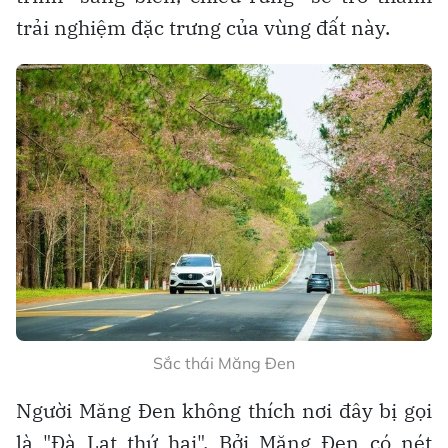
trải nghiệm đặc trưng của vùng đất này.
Sắc thái Măng Đen
Người Măng Đen không thích nơi đây bị gọi
là "Đà Lạt thứ hai". Bởi Măng Đen có nét