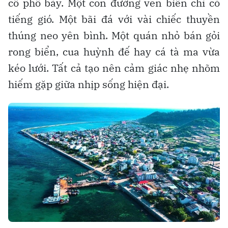
cố phô bày. Một con đường ven biển chỉ có
tiếng gió. Một bãi đá với vài chiếc thuyền
thúng neo yên bình. Một quán nhỏ bán gỏi
rong biển, cua huỳnh đế hay cá tà ma vừa
kéo lưới. Tất cả tạo nên cảm giác nhẹ nhõm
hiếm gặp giữa nhịp sống hiện đại.