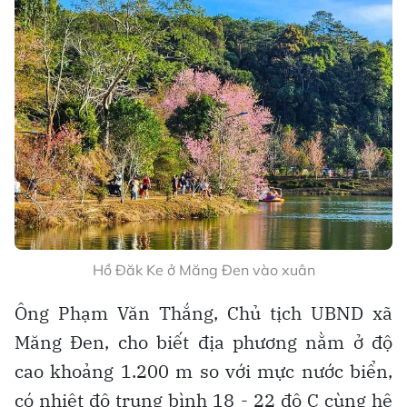
Hồ Đăk Ke ở Măng Đen vào xuân
Ông Phạm Văn Thắng, Chủ tịch UBND xã
Măng Đen, cho biết địa phương nằm ở độ
cao khoảng 1.200 m so với mực nước biển,
có nhiệt độ trung bình 18 - 22 độ C cùng hệ