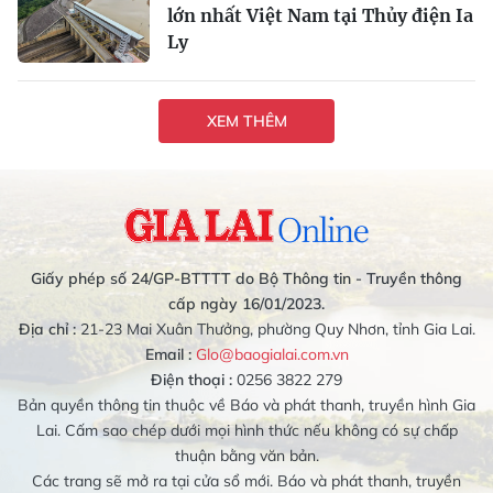
lớn nhất Việt Nam tại Thủy điện Ia
Ly
XEM THÊM
Giấy phép số 24/GP-BTTTT do Bộ Thông tin - Truyền thông
cấp ngày 16/01/2023.
Địa chỉ :
21-23 Mai Xuân Thưởng, phường Quy Nhơn, tỉnh Gia Lai.
Email :
Glo@baogialai.com.vn
Điện thoại :
0256 3822 279
Bản quyền thông tin thuộc về Báo và phát thanh, truyền hình Gia
Lai. Cấm sao chép dưới mọi hình thức nếu không có sự chấp
thuận bằng văn bản.
Các trang sẽ mở ra tại cửa sổ mới. Báo và phát thanh, truyền