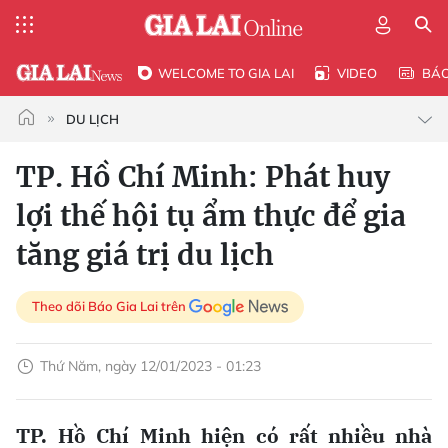
WELCOME TO GIA LAI
VIDEO
BÁ
DU LỊCH
TP. Hồ Chí Minh: Phát huy
lợi thế hội tụ ẩm thực để gia
tăng giá trị du lịch
Theo dõi Báo Gia Lai trên
Thứ Năm, ngày 12/01/2023 - 01:23
TP. Hồ Chí Minh hiện có rất nhiều nhà