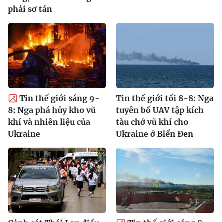
phải sơ tán
Tin thế giới sáng 9-
Tin thế giới tối 8-8: Nga
8: Nga phá hủy kho vũ
tuyên bố UAV tập kích
khí và nhiên liệu của
tàu chở vũ khí cho
Ukraine
Ukraine ở Biển Đen