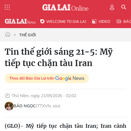
WELCOME TO GIA LAI
VIDEO
BÁ
THẾ GIỚI
Tin thế giới sáng 21-5: Mỹ
tiếp tục chặn tàu Iran
Theo dõi Báo Gia Lai trên
Thứ Năm, ngày 21/05/2026 - 02:02
BẢO NGỌC
(TTXVN, vov)
(GLO)- Mỹ tiếp tục chặn tàu Iran; Iran cảnh