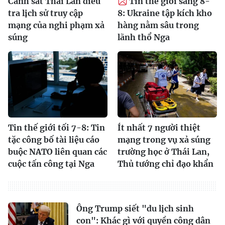
Cảnh sát Thái Lan điều
Tin thế giới sáng 8-
tra lịch sử truy cập
8: Ukraine tập kích kho
mạng của nghi phạm xả
hàng nằm sâu trong
súng
lãnh thổ Nga
Tin thế giới tối 7-8: Tin
Ít nhất 7 người thiệt
tặc công bố tài liệu cáo
mạng trong vụ xả súng
buộc NATO liên quan các
trường học ở Thái Lan,
cuộc tấn công tại Nga
Thủ tướng chỉ đạo khẩn
Ông Trump siết "du lịch sinh
con": Khác gì với quyền công dân