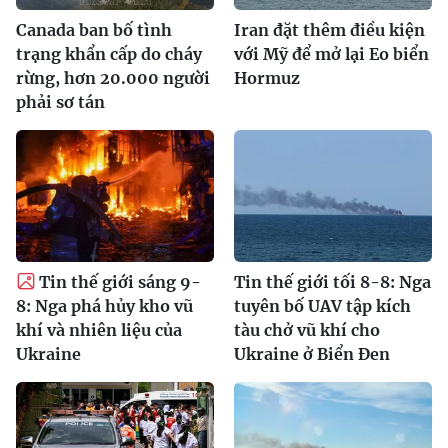
Canada ban bố tình
Iran đặt thêm điều kiện
trạng khẩn cấp do cháy
với Mỹ để mở lại Eo biển
rừng, hơn 20.000 người
Hormuz
phải sơ tán
Tin thế giới sáng 9-
Tin thế giới tối 8-8: Nga
8: Nga phá hủy kho vũ
tuyên bố UAV tập kích
khí và nhiên liệu của
tàu chở vũ khí cho
Ukraine
Ukraine ở Biển Đen