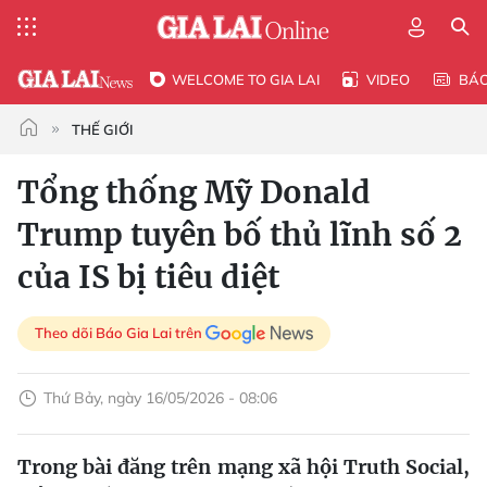
WELCOME TO GIA LAI
VIDEO
BÁ
THẾ GIỚI
Tổng thống Mỹ Donald
Trump tuyên bố thủ lĩnh số 2
của IS bị tiêu diệt
Theo dõi Báo Gia Lai trên
Thứ Bảy, ngày 16/05/2026 - 08:06
Trong bài đăng trên mạng xã hội Truth Social,