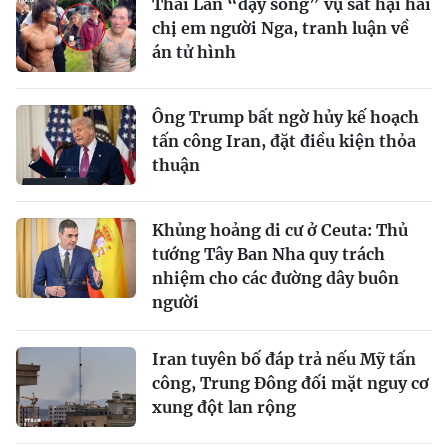
Thái Lan “dậy sóng” vụ sát hại hai
chị em người Nga, tranh luận về
án tử hình
Ông Trump bất ngờ hủy kế hoạch
tấn công Iran, đặt điều kiện thỏa
thuận
Khủng hoảng di cư ở Ceuta: Thủ
tướng Tây Ban Nha quy trách
nhiệm cho các đường dây buôn
người
Iran tuyên bố đáp trả nếu Mỹ tấn
công, Trung Đông đối mặt nguy cơ
xung đột lan rộng