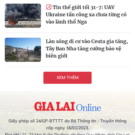
Tin thế giới tối 31-7: UAV
Ukraine tấn công xa chưa từng có
vào lãnh thổ Nga
Làn sóng di cư vào Ceuta gia tăng,
Tây Ban Nha tăng cường bảo vệ
biên giới
XEM THÊM
Giấy phép số 24/GP-BTTTT do Bộ Thông tin - Truyền thông
cấp ngày 16/01/2023.
Địa chỉ :
21-23 Mai Xuân Thưởng, phường Quy Nhơn, tỉnh Gia Lai.