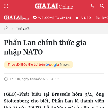
WELCOME TO GIA LAI
VIDEO
BÁ
THẾ GIỚI
Phần Lan chính thức gia
nhập NATO
Theo dõi Báo Gia Lai trên
Thứ Tư, ngày 05/04/2023 - 01:06
(GLO)-Phát biểu tại Brussels hôm 3/4, ông
Stoltenberg cho biết, Phần Lan là thành viên
thứ 31 của NATO. Lễ thượng cờ của Phần Lan