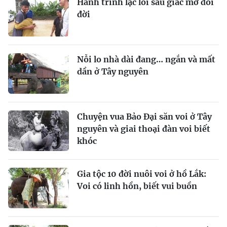
Hành trình lạc lối sau giấc mơ đổi
đời
Nỗi lo nhà dài đang… ngắn và mất
dần ở Tây nguyên
Chuyện vua Bảo Đại săn voi ở Tây
nguyên và giai thoại đàn voi biết
khóc
Gia tộc 10 đời nuôi voi ở hồ Lắk:
Voi có linh hồn, biết vui buồn