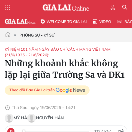
WELCOME TO GIA LAI
VIDEO
BÁ
PHÓNG SỰ - KÝ SỰ
KỶ NIỆM 101 NĂM NGÀY BÁO CHÍ CÁCH MẠNG VIỆT NAM
(21/6/1925 - 21/6/2026):
Những khoảnh khắc không
lặp lại giữa Trường Sa và DK1
Theo dõi Báo Gia Lai trên
Thứ Sáu, ngày 19/06/2026 - 14:21
MỸ HÀ
NGUYỄN HÂN
0:00
/
5:54