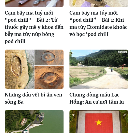
Cạm bẫy ma tuý mới
Cạm bẫy ma túy mới
"pod chill" - Bài 2: Từ
“pod chill” - Bài 1: Khi
thuốc gây mê y khoa đến
ma túy Etomidate khoác
bẫy ma túy núp bóng
vỏ bọc 'pod chill'
pod chill
Những dấu vết bí ẩn ven
Chung dòng máu Lạc
sông Ba
Hồng: An cư nơi tâm lũ