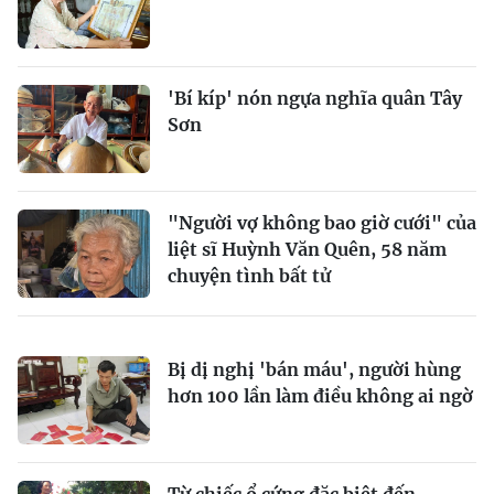
'Bí kíp' nón ngựa nghĩa quân Tây
Sơn
"Người vợ không bao giờ cưới" của
liệt sĩ Huỳnh Văn Quên, 58 năm
chuyện tình bất tử
Bị dị nghị 'bán máu', người hùng
hơn 100 lần làm điều không ai ngờ
Từ chiếc ổ cứng đặc biệt đến