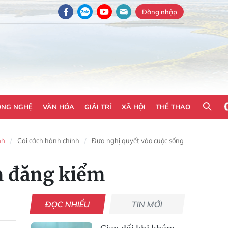
Đăng nhập
ÔNG NGHỆ
VĂN HÓA
GIẢI TRÍ
XÃ HỘI
THỂ THAO
nh
Cải cách hành chính
Đưa nghị quyết vào cuộc sống
âm đăng kiểm
ĐỌC NHIỀU
TIN MỚI