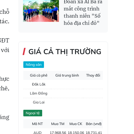
Đoàn xã Al Bá ra
mắt công trình
 chỗ
thanh niên "Số
tác.
hóa địa chỉ đỏ"
CSĐT
 với
GIÁ CẢ THỊ TRƯỜNG
Nông sản
Giá cà phê
Giá trung bình
Thay đổi
thực
Đắk Lắk
chẽ,
Lâm Đồng
Gia Lai
Đắk Nông
Ngoại tệ
Đăng
Hồ tiêu
Mã NT
Mua TM
Mua CK
Bán (vnđ)
AUD
17,968.56
18,150.06
18,731.41