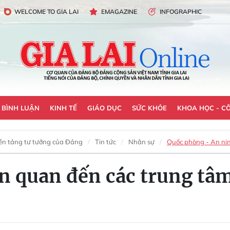
WELCOME TO GIA LAI
EMAGAZINE
INFOGRAPHIC
- BÌNH LUẬN
KINH TẾ
GIÁO DỤC
SỨC KHỎE
KHOA HỌC - C
ền tảng tư tưởng của Đảng
Tin tức
Nhân sự
Quốc phòng - An ni
iên quan đến các trung t