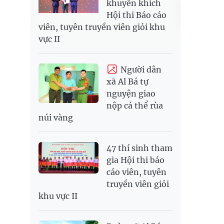
khuyến khích
Hội thi Báo cáo
viên, tuyên truyền viên giỏi khu
vực II
Người dân
xã Al Bá tự
nguyện giao
nộp cá thể rùa
núi vàng
47 thí sinh tham
gia Hội thi báo
cáo viên, tuyên
truyền viên giỏi
khu vực II