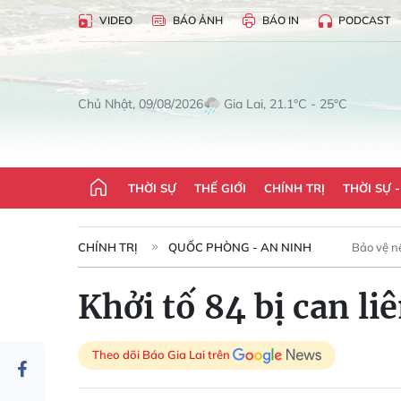
VIDEO
BÁO ẢNH
BÁO IN
PODCAST
Gia Lai, 21.1°C - 25°C
Chủ Nhật, 09/08/2026
THỜI SỰ
THẾ GIỚI
CHÍNH TRỊ
THỜI SỰ 
CHÍNH TRỊ
QUỐC PHÒNG - AN NINH
Bảo vệ n
Khởi tố 84 bị can l
Theo dõi Báo Gia Lai trên