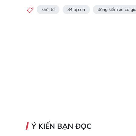
khởi tố
84 bị can
đăng kiểm xe cơ giớ
Ý KIẾN BẠN ĐỌC