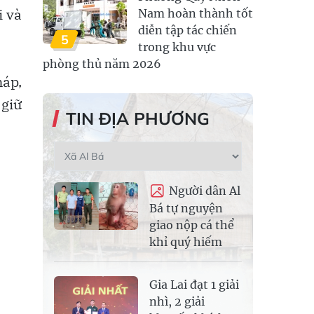
i và
Nam hoàn thành tốt
diễn tập tác chiến
5
trong khu vực
phòng thủ năm 2026
háp,
 giữ
TIN ĐỊA PHƯƠNG
Người dân Al
Bá tự nguyện
giao nộp cá thể
khỉ quý hiếm
Gia Lai đạt 1 giải
nhì, 2 giải