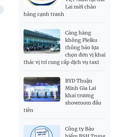
Lai mời chào
SEK
2,702.79
2,817.41
hàng cạnh tranh
SGD
19,916.94
20,118.12
20,804.08
THB
698.84
776.49
809.42
Cảng hàng
USD
26,000
26,030
26,410
không Pleiku
thông báo lựa
chọn đơn vị khai
thác vị trí cung cấp dịch vụ taxi
BYD Thuận
Minh Gia Lai
khai trương
showroom đầu
tiên
Công ty Bảo
hiểm BSH Trung