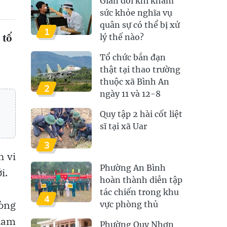
Gian dối khi khám
sức khỏe nghĩa vụ
quân sự có thể bị xử
1
 tố
lý thế nào?
Tổ chức bắn đạn
thật tại thao trường
thuộc xã Bình An
2
ngày 11 và 12-8
Quy tập 2 hài cốt liệt
sĩ tại xã Uar
3
h vi
Phường An Bình
i.
hoàn thành diễn tập
tác chiến trong khu
4
òng
vực phòng thủ
tham
Phường Quy Nhơn