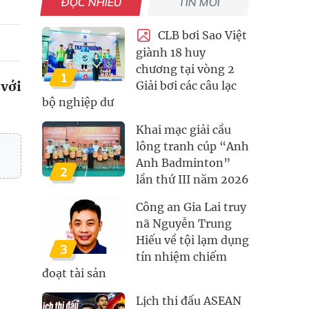
ĐỌC NHIỀU
TIN MỚI
CLB bơi Sao Việt
giành 18 huy
chương tại vòng 2
1
 với
Giải bơi các câu lạc
bộ nghiệp dư
Khai mạc giải cầu
lông tranh cúp “Anh
Anh Badminton”
2
lần thứ III năm 2026
Công an Gia Lai truy
nã Nguyễn Trung
Hiếu về tội lạm dụng
3
tín nhiệm chiếm
đoạt tài sản
Lịch thi đấu ASEAN