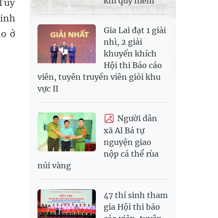
Tuy
khỉ quý hiếm
inh
Gia Lai đạt 1 giải
ao ở
nhì, 2 giải
khuyến khích
Hội thi Báo cáo
viên, tuyên truyền viên giỏi khu
vực II
Người dân
xã Al Bá tự
nguyện giao
nộp cá thể rùa
núi vàng
47 thí sinh tham
gia Hội thi báo