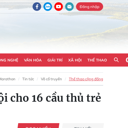
Đăng nhập
ÔNG NGHỆ
VĂN HÓA
GIẢI TRÍ
XÃ HỘI
THỂ THAO
Marathon
Tin tức
Võ cổ truyền
Thể thao cộng đồng
 cho 16 cầu thủ trẻ