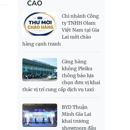
CÁO
RỒNG THĂNG
138,500,000
143,500,000
MYR
6,344.18
6,482.22
LONG 999.9
NOK
2,693.89
2,808.12
Chi nhánh Công
PNJ
138,500,000
142,000,000
RUB
300.88
333.06
ty TNHH Olam
Việt Nam tại Gia
SAR
6,949.25
7,248.34
Lai mời chào
SEK
2,700.94
2,815.47
hàng cạnh tranh
SGD
19,907.29
20,108.37
20,793.98
THB
698.74
776.38
809.3
Cảng hàng
USD
26,020
26,050
26,430
không Pleiku
thông báo lựa
chọn đơn vị khai
thác vị trí cung cấp dịch vụ taxi
BYD Thuận
Minh Gia Lai
khai trương
showroom đầu