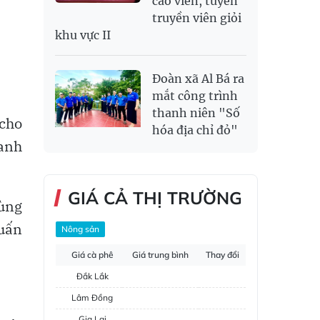
cáo viên, tuyên
truyền viên giỏi
khu vực II
Đoàn xã Al Bá ra
mắt công trình
thanh niên "Số
 cho
hóa địa chỉ đỏ"
hanh
GIÁ CẢ THỊ TRƯỜNG
ùng
uấn
Nông sản
Giá cà phê
Giá trung bình
Thay đổi
Đắk Lắk
Lâm Đồng
Gia Lai