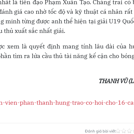
nhất là tiền đạo Phạm Xuân Tạo. Chàng trai có 
nh giá cao nhờ tốc độ và kỹ thuật cá nhân rất 
g minh từng được anh thể hiện tại giải U19 Quố
 thủ xuất sắc nhất giải.
ược xem là quyết định mang tính lâu dài của 
ần tìm ra lứa cầu thủ tài năng kế cận cho bón
THANH VŨ (L
en-vien-phan-thanh-hung-trao-co-hoi-cho-16-ca
Đánh giá bài viết