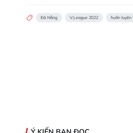
Đà Nẵng
V.League 2022
huấn luyện
Ý KIẾN BẠN ĐỌC