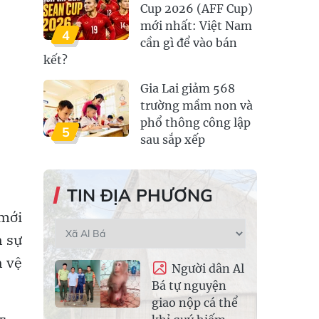
Cup 2026 (AFF Cup)
mới nhất: Việt Nam
4
cần gì để vào bán
kết?
Gia Lai giảm 568
trường mầm non và
phổ thông công lập
5
sau sắp xếp
TIN ĐỊA PHƯƠNG
 mới
 sự
n vệ
Người dân Al
Bá tự nguyện
giao nộp cá thể