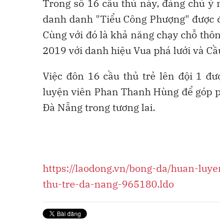
Trong số 16 cầu thủ này, đáng chú ý 
danh danh "Tiểu Công Phượng" được đá
Cùng với đó là khả năng chạy chỗ thôn
2019 với danh hiệu Vua phá lưới và Cầu
Việc đôn 16 cầu thủ trẻ lên đội 1 đ
luyện viên Phan Thanh Hùng để góp ph
Đà Nẵng trong tương lai.
https://laodong.vn/bong-da/huan-luy
thu-tre-da-nang-965180.ldo