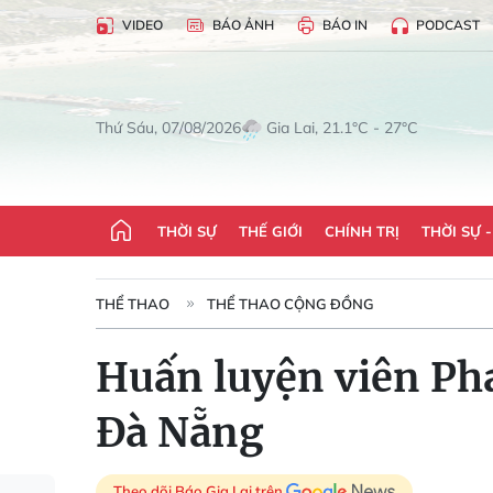
VIDEO
BÁO ẢNH
BÁO IN
PODCAST
Gia Lai, 21.1°C - 27°C
Thứ Sáu, 07/08/2026
THỜI SỰ
THẾ GIỚI
CHÍNH TRỊ
THỜI SỰ 
THỂ THAO
THỂ THAO CỘNG ĐỒNG
Huấn luyện viên Pha
Đà Nẵng
Theo dõi Báo Gia Lai trên