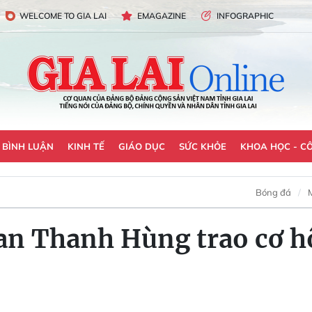
WELCOME TO GIA LAI
EMAGAZINE
INFOGRAPHIC
- BÌNH LUẬN
KINH TẾ
GIÁO DỤC
SỨC KHỎE
KHOA HỌC - C
Bóng đá
n Thanh Hùng trao cơ hội