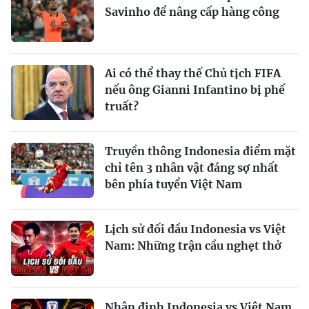
Savinho để nâng cấp hàng công
Ai có thể thay thế Chủ tịch FIFA
nếu ông Gianni Infantino bị phế
truất?
Truyền thông Indonesia điểm mặt
chỉ tên 3 nhân vật đáng sợ nhất
bên phía tuyển Việt Nam
Lịch sử đối đầu Indonesia vs Việt
Nam: Những trận cầu nghẹt thở
Nhận định Indonesia vs Việt Nam,