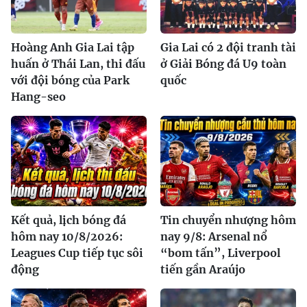
Hoàng Anh Gia Lai tập
Gia Lai có 2 đội tranh tài
huấn ở Thái Lan, thi đấu
ở Giải Bóng đá U9 toàn
với đội bóng của Park
quốc
Hang-seo
Kết quả, lịch bóng đá
Tin chuyển nhượng hôm
hôm nay 10/8/2026:
nay 9/8: Arsenal nổ
Leagues Cup tiếp tục sôi
“bom tấn”, Liverpool
động
tiến gần Araújo