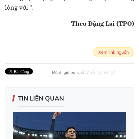
lòng với ".
Theo Đặng Lai (TPO)
Xem link nguồn
Đánh giá bài viết
TIN LIÊN QUAN