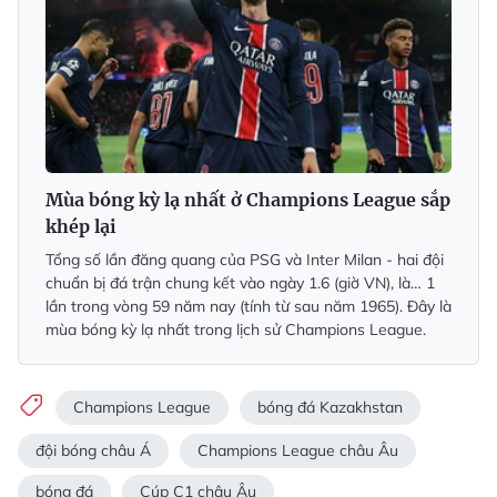
Mùa bóng kỳ lạ nhất ở Champions League sắp
khép lại
Tổng số lần đăng quang của PSG và Inter Milan - hai đội
chuẩn bị đá trận chung kết vào ngày 1.6 (giờ VN), là… 1
lần trong vòng 59 năm nay (tính từ sau năm 1965). Đây là
mùa bóng kỳ lạ nhất trong lịch sử Champions League.
Champions League
bóng đá Kazakhstan
đội bóng châu Á
Champions League châu Âu
bóng đá
Cúp C1 châu Âu