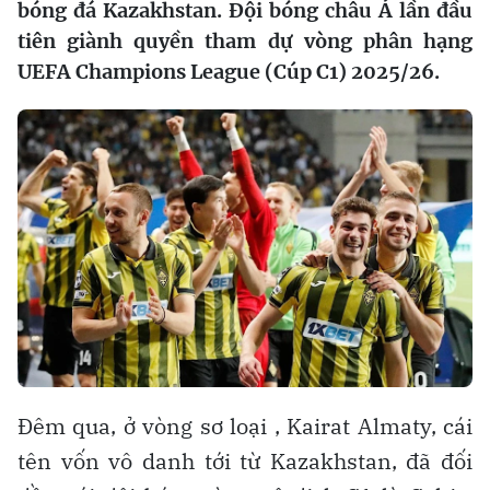
bóng đá Kazakhstan. Đội bóng châu Á lần đầu
tiên giành quyền tham dự vòng phân hạng
UEFA Champions League (Cúp C1) 2025/26.
Đêm qua, ở vòng sơ loại , Kairat Almaty, cái
tên vốn vô danh tới từ Kazakhstan, đã đối