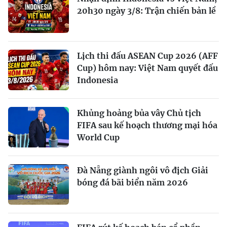
20h30 ngày 3/8: Trận chiến bản lề
Lịch thi đấu ASEAN Cup 2026 (AFF
Cup) hôm nay: Việt Nam quyết đấu
Indonesia
Khủng hoảng bủa vây Chủ tịch
FIFA sau kế hoạch thương mại hóa
World Cup
Đà Nẵng giành ngôi vô địch Giải
bóng đá bãi biển năm 2026