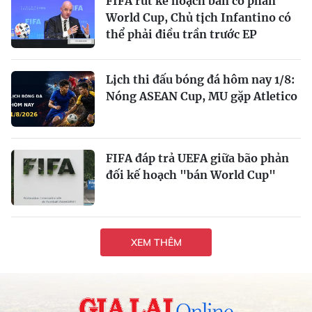
FIFA rút kế hoạch bán cổ phần
World Cup, Chủ tịch Infantino có
thể phải điều trần trước EP
Lịch thi đấu bóng đá hôm nay 1/8:
Nóng ASEAN Cup, MU gặp Atletico
FIFA đáp trả UEFA giữa bão phản
đối kế hoạch "bán World Cup"
XEM THÊM