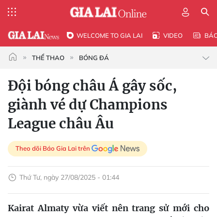
WELCOME TO GIA LAI
VIDEO
BÁ
THỂ THAO
BÓNG ĐÁ
Đội bóng châu Á gây sốc,
giành vé dự Champions
League châu Âu
Theo dõi Báo Gia Lai trên
Thứ Tư, ngày 27/08/2025 - 01:44
Kairat Almaty vừa viết nên trang sử mới cho