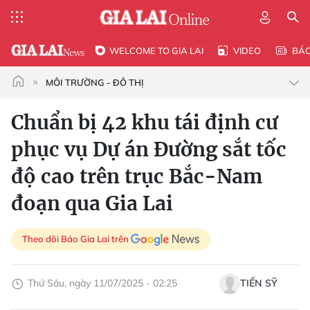
WELCOME TO GIA LAI
VIDEO
BÁ
MÔI TRƯỜNG - ĐÔ THỊ
Chuẩn bị 42 khu tái định cư
phục vụ Dự án Đường sắt tốc
độ cao trên trục Bắc-Nam
đoạn qua Gia Lai
Theo dõi Báo Gia Lai trên
Thứ Sáu, ngày 11/07/2025 - 02:25
TIẾN SỸ