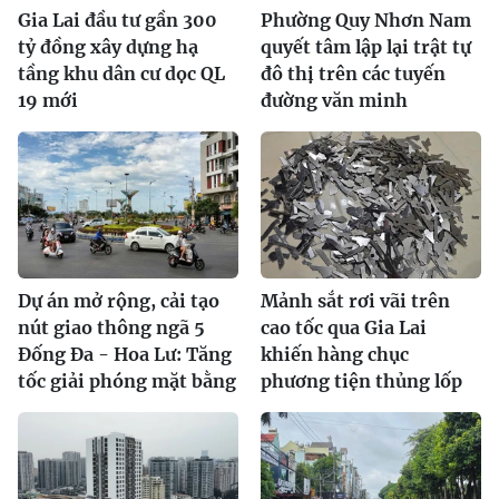
Gia Lai đầu tư gần 300
Phường Quy Nhơn Nam
tỷ đồng xây dựng hạ
quyết tâm lập lại trật tự
tầng khu dân cư dọc QL
đô thị trên các tuyến
19 mới
đường văn minh
Dự án mở rộng, cải tạo
Mảnh sắt rơi vãi trên
nút giao thông ngã 5
cao tốc qua Gia Lai
Đống Đa - Hoa Lư: Tăng
khiến hàng chục
tốc giải phóng mặt bằng
phương tiện thủng lốp