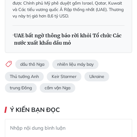
được Chính phủ Mỹ phê duyệt gồm Israel, Qatar, Kuwait
và Các tiểu vương quốc Ả Rập thống nhất (UAE). Thương
vụ này trị giá hơn 8,6 tỷ USD.
UAE bất ngờ thông báo rời khỏi Tổ chức Các
nước xuất khẩu dầu mỏ
dầu thô Nga
nhiên liệu máy bay
Thủ tướng Anh
Keir Starmer
Ukraine
trung Đông
cấm vận Nga
Ý KIẾN BẠN ĐỌC