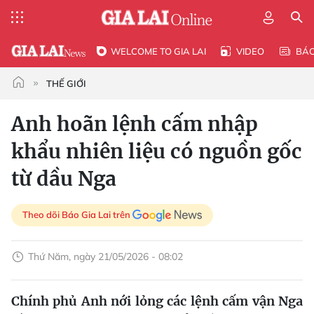
WELCOME TO GIA LAI
VIDEO
BÁ
THẾ GIỚI
Anh hoãn lệnh cấm nhập
khẩu nhiên liệu có nguồn gốc
từ dầu Nga
Theo dõi Báo Gia Lai trên
Thứ Năm, ngày 21/05/2026 - 08:02
Chính phủ Anh nới lỏng các lệnh cấm vận Nga