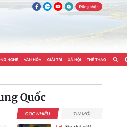
Đăng nhập
ÔNG NGHỆ
VĂN HÓA
GIẢI TRÍ
XÃ HỘI
THỂ THAO
rung Quốc
ĐỌC NHIỀU
TIN MỚI