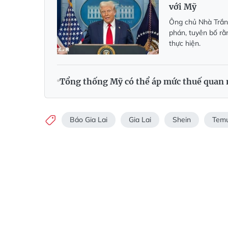
với Mỹ
Ông chủ Nhà Trắng
phán, tuyên bố rằ
thực hiện.
Tổng thống Mỹ có thể áp mức thuế quan m
Báo Gia Lai
Gia Lai
Shein
Tem