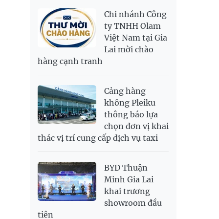
LONG 999.9
NOK
2,697.17
2,811.55
Chi nhánh Công
PNJ
138,500,000
142,200,000
RUB
304.3
336.84
ty TNHH Olam
Việt Nam tại Gia
SAR
6,945.42
7,244.36
Lai mời chào
SEK
2,702.79
2,817.41
hàng cạnh tranh
SGD
19,916.94
20,118.12
20,804.08
THB
698.84
776.49
809.42
Cảng hàng
USD
26,000
26,030
26,410
không Pleiku
thông báo lựa
chọn đơn vị khai
thác vị trí cung cấp dịch vụ taxi
BYD Thuận
Minh Gia Lai
khai trương
showroom đầu
tiên