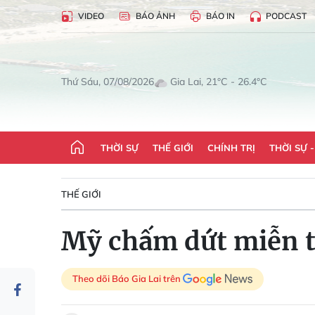
VIDEO
BÁO ẢNH
BÁO IN
PODCAST
Gia Lai, 21°C - 26.4°C
Thứ Sáu, 07/08/2026
THỜI SỰ
THẾ GIỚI
CHÍNH TRỊ
THỜI SỰ 
THẾ GIỚI
Mỹ chấm dứt miễn t
Theo dõi Báo Gia Lai trên