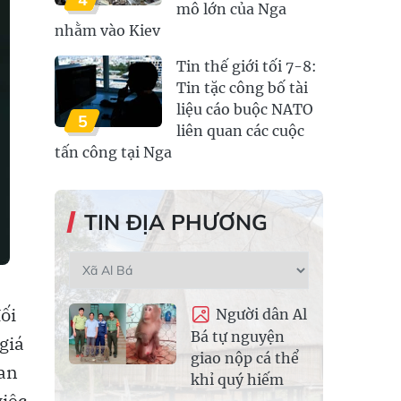
mô lớn của Nga
nhằm vào Kiev
Tin thế giới tối 7-8:
Tin tặc công bố tài
liệu cáo buộc NATO
5
liên quan các cuộc
tấn công tại Nga
TIN ĐỊA PHƯƠNG
ối
Người dân Al
Bá tự nguyện
giá
giao nộp cá thể
uan
khỉ quý hiếm
việc