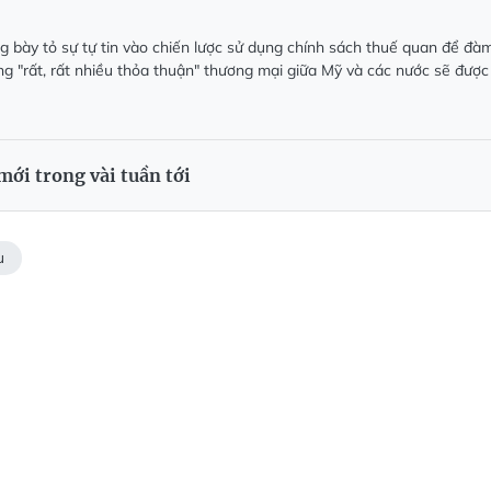
 bày tỏ sự tự tin vào chiến lược sử dụng chính sách thuế quan để đà
ng "rất, rất nhiều thỏa thuận" thương mại giữa Mỹ và các nước sẽ được
ới trong vài tuần tới
u