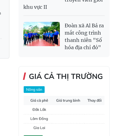
khu vực II
m
Đoàn xã Al Bá ra
mắt công trình
thanh niên "Số
hóa địa chỉ đỏ"
GIÁ CẢ THỊ TRƯỜNG
Nông sản
Giá cà phê
Giá trung bình
Thay đổi
Đắk Lắk
Lâm Đồng
Gia Lai