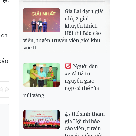
Gia Lai đạt 1 giải
nhì, 2 giải
khuyến khích
Hội thi Báo cáo
ách
viên, tuyên truyền viên giỏi khu
vực II
báo
Người dân
xã Al Bá tự
nguyện giao
nộp cá thể rùa
núi vàng
47 thí sinh tham
gia Hội thi báo
cáo viên, tuyên
i
truyền viên giỏi