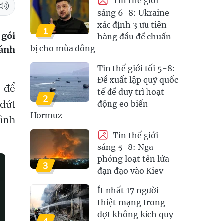
Tin thế giới
sáng 6-8: Ukraine
xác định 3 ưu tiên
1
 gói
hàng đầu để chuẩn
bị cho mùa đông
đánh
Tin thế giới tối 5-8:
Đề xuất lập quỹ quốc
ỹ để
tế để duy trì hoạt
2
 dứt
động eo biển
Hormuz
hình
Tin thế giới
sáng 5-8: Nga
phóng loạt tên lửa
3
đạn đạo vào Kiev
Ít nhất 17 người
thiệt mạng trong
đợt không kích quy
4