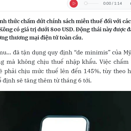
0:00
/
1:14
h thức chấm dứt chính sách miễn thuế đối với các
ông có giá trị dưới 800 USD. Động thái này được 
ường thương mại điện tử toàn cầu.
emu… đã tận dụng quy định “de minimis” của M
ùng mà không chịu thuế nhập khẩu. Việc chấm
ẽ phải chịu mức thuế lên đến 145%, tùy theo 
 định sẽ tăng thêm từ tháng 6 tới.