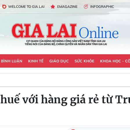
WELCOME TO GIA LAI
EMAGAZINE
INFOGRAPHIC
- BÌNH LUẬN
KINH TẾ
GIÁO DỤC
SỨC KHỎE
KHOA HỌC - C
huế với hàng giá rẻ từ T