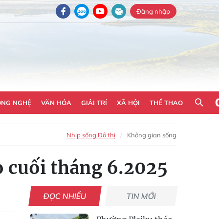
Đăng nhập
ÔNG NGHỆ
VĂN HÓA
GIẢI TRÍ
XÃ HỘI
THỂ THAO
Nhịp sống Đô thị
Không gian sống
o cuối tháng 6.2025
ĐỌC NHIỀU
TIN MỚI