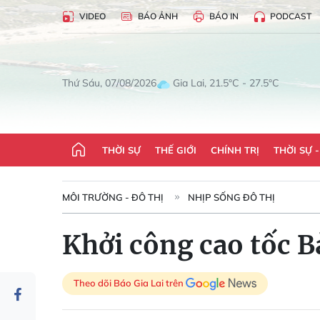
VIDEO
BÁO ẢNH
BÁO IN
PODCAST
Gia Lai, 21.5°C - 27.5°C
Thứ Sáu, 07/08/2026
THỜI SỰ
THẾ GIỚI
CHÍNH TRỊ
THỜI SỰ 
MÔI TRƯỜNG - ĐÔ THỊ
NHỊP SỐNG ĐÔ THỊ
Khởi công cao tốc B
Theo dõi Báo Gia Lai trên