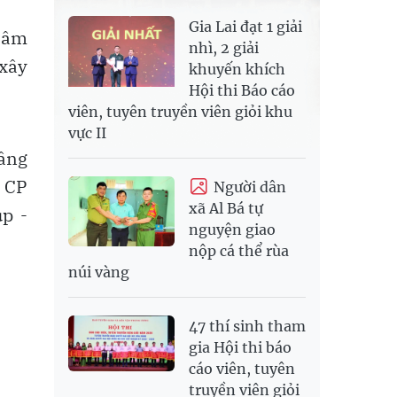
Gia Lai đạt 1 giải
 Lâm
nhì, 2 giải
 xây
khuyến khích
Hội thi Báo cáo
viên, tuyên truyền viên giỏi khu
vực II
tầng
y CP
Người dân
xã Al Bá tự
p -
nguyện giao
nộp cá thể rùa
núi vàng
47 thí sinh tham
gia Hội thi báo
cáo viên, tuyên
truyền viên giỏi