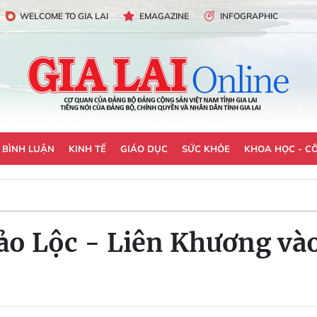
WELCOME TO GIA LAI
EMAGAZINE
INFOGRAPHIC
- BÌNH LUẬN
KINH TẾ
GIÁO DỤC
SỨC KHỎE
KHOA HỌC - C
ảo Lộc - Liên Khương và