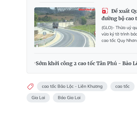
Đề xuất Qu
đường bộ cao 
(GLO)- Thừa uỷ q
vừa ký tờ trình b
cao tốc Quy Nhơn-
Sớm khởi công 2 cao tốc Tân Phú - Bảo L
cao tốc Bảo Lộc - Liên Khương
cao tốc
Gia Lai
Báo Gia Lai