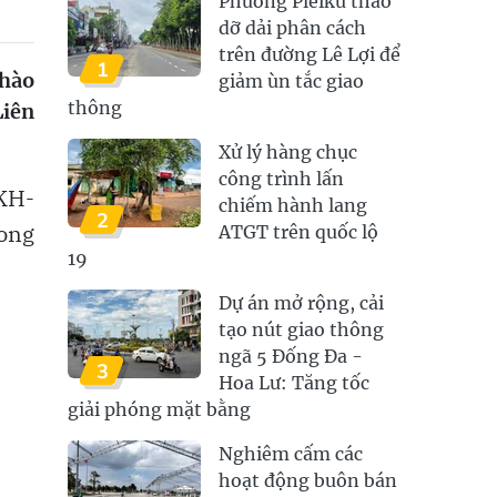
Phường Pleiku tháo
dỡ dải phân cách
trên đường Lê Lợi để
1
chào
giảm ùn tắc giao
thông
Liên
Xử lý hàng chục
công trình lấn
KH-
chiếm hành lang
2
rong
ATGT trên quốc lộ
19
Dự án mở rộng, cải
tạo nút giao thông
ngã 5 Đống Đa -
3
Hoa Lư: Tăng tốc
giải phóng mặt bằng
Nghiêm cấm các
hoạt động buôn bán