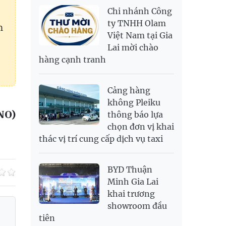
NOK
2,693.89
2,808.12
Chi nhánh Công
PNJ
138,500,000
142,000,000
RUB
300.88
333.06
ty TNHH Olam
h
Việt Nam tại Gia
SAR
6,949.25
7,248.34
Lai mời chào
SEK
2,700.94
2,815.47
hàng cạnh tranh
SGD
19,907.29
20,108.37
20,793.98
THB
698.74
776.38
809.3
Cảng hàng
USD
26,020
26,050
26,430
không Pleiku
NO)
thông báo lựa
chọn đơn vị khai
thác vị trí cung cấp dịch vụ taxi
BYD Thuận
Minh Gia Lai
khai trương
showroom đầu
tiên