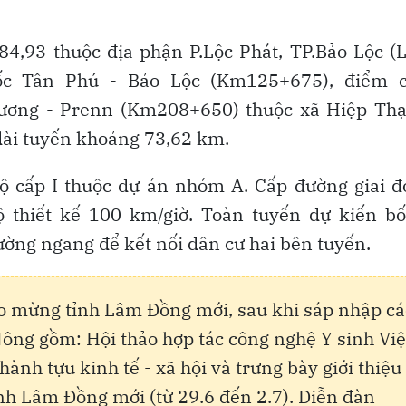
4,93 thuộc địa phận P.Lộc Phát, TP.Bảo Lộc 
tốc Tân Phú - Bảo Lộc (Km125+675), điểm c
hương - Prenn (Km208+650) thuộc xã Hiệp Thạ
dài tuyến khoảng 73,62 km.
bộ cấp I thuộc dự án nhóm A. Cấp đường giai 
ộ thiết kế 100 km/giờ. Toàn tuyến dự kiến bố
ng ngang để kết nối dân cư hai bên tuyến.
o mừng tỉnh Lâm Đồng mới, sau khi sáp nhập cá
ông gồm: Hội thảo hợp tác công nghệ Y sinh Việ
hành tựu kinh tế - xã hội và trưng bày giới thiệu
h Lâm Đồng mới (từ 29.6 đến 2.7). Diễn đàn