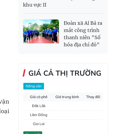
khu vực II
Đoàn xã Al Bá ra
mắt công trình
thanh niên "Số
hóa địa chỉ đỏ"
GIÁ CẢ THỊ TRƯỜNG
Nông sản
Giá cà phê
Giá trung bình
Thay đổi
 vận
Đắk Lắk
loại
Lâm Đồng
Gia Lai
Đắk Nông