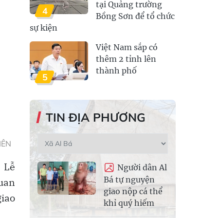
tại Quảng trường
4
Bồng Sơn để tổ chức
sự kiện
Việt Nam sắp có
thêm 2 tỉnh lên
thành phố
5
TIN ĐỊA PHƯƠNG
IÊN
. Lễ
Người dân Al
Bá tự nguyện
quan
giao nộp cá thể
giao
khỉ quý hiếm