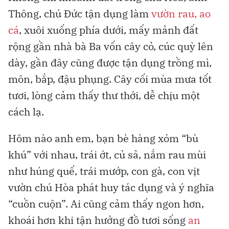
Thông, chú Đức tận dụng làm
vườn rau, ao
cá
, xuôi xuống phía dưới, mấy mảnh đất
rộng gần nhà bà Ba vốn cây cỏ, cúc quỳ lên
dày, gần đây cũng được tận dụng trồng mì,
môn, bắp, đậu phụng. Cây cối mùa mưa tốt
tươi, lòng cảm thấy thư thới, dễ chịu một
cách lạ.
Hôm nào anh em, bạn bè hàng xóm “bù
khú” với nhau, trái ớt, củ sả, nắm rau mùi
như húng quế, trái mướp, con gà, con vịt
vườn chú Hòa phát huy tác dụng và ý nghĩa
“cuồn cuộn”. Ai cũng cảm thấy ngon hơn,
khoái hơn khi tận hưởng đồ tươi sống
an