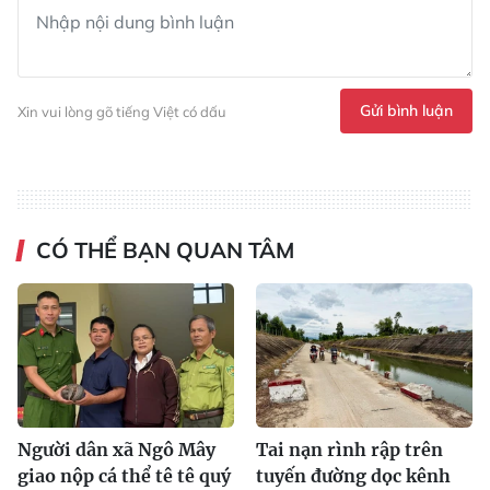
Gửi bình luận
Xin vui lòng gõ tiếng Việt có dấu
CÓ THỂ BẠN QUAN TÂM
Người dân xã Ngô Mây
Tai nạn rình rập trên
giao nộp cá thể tê tê quý
tuyến đường dọc kênh