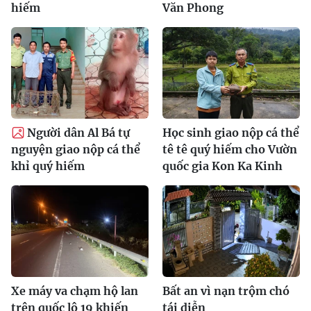
hiếm
Văn Phong
Người dân Al Bá tự
Học sinh giao nộp cá thể
nguyện giao nộp cá thể
tê tê quý hiếm cho Vườn
khỉ quý hiếm
quốc gia Kon Ka Kinh
Xe máy va chạm hộ lan
Bất an vì nạn trộm chó
trên quốc lộ 19 khiến
tái diễn