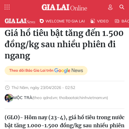
WELCOME TO GIA LAI
VIDEO
BÁ
Giá hồ tiêu bật tăng đến 1.500
đồng/kg sau nhiều phiên đi
ngang
Theo dõi Báo Gia Lai trên
Thứ Năm, ngày 23/04/2026 - 02:52
MỘC TRÀ
(theo qdnd.vn; thoibaotaichinhvietnam.vn)
(GLO)- Hôm nay (23-4), giá hồ tiêu trong nước
bật tăng 1.000-1.500 đồng/kg sau nhiều phiên