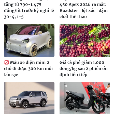
tăng từ 790-1.475
450 Apex 2026 ra mắt:
đồng/lít trước kỳ nghỉ lễ
Roadster "lột xác" đậm
30-4, 1-5
chất thể thao
Mẫu xe điện mini 2
Giá cà phê giảm 1.000
chỗ đi được 300 km mỗi
đồng/kg sau 2 phiên ổn
lần sạc
định liên tiếp