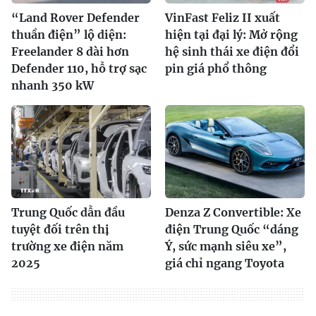
“Land Rover Defender
VinFast Feliz II xuất
thuần điện” lộ diện:
hiện tại đại lý: Mở rộng
Freelander 8 dài hơn
hệ sinh thái xe điện đổi
Defender 110, hỗ trợ sạc
pin giá phổ thông
nhanh 350 kW
Trung Quốc dẫn đầu
Denza Z Convertible: Xe
tuyệt đối trên thị
điện Trung Quốc “dáng
trường xe điện năm
Ý, sức mạnh siêu xe”,
2025
giá chỉ ngang Toyota