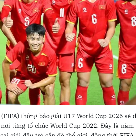
i (FIFA) thông báo giải U17 World Cup 2026 sẽ 
, nơi từng tổ chức World Cup 2022. Đây là năm
cai giải đấu trẻ cấp độ thế giới, đồng thời FIFA