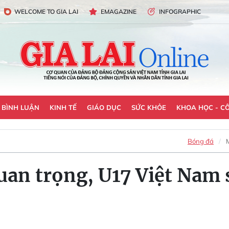
WELCOME TO GIA LAI
EMAGAZINE
INFOGRAPHIC
- BÌNH LUẬN
KINH TẾ
GIÁO DỤC
SỨC KHỎE
KHOA HỌC - C
Bóng đá
uan trọng, U17 Việt Nam