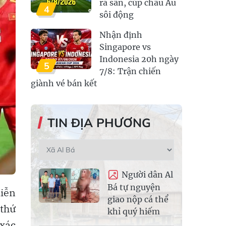
ra sân, cúp châu Âu
4
sôi động
Nhận định
Singapore vs
Indonesia 20h ngày
5
7/8: Trận chiến
giành vé bán kết
TIN ĐỊA PHƯƠNG
Người dân Al
Bá tự nguyện
diễn
giao nộp cá thể
 thứ
khỉ quý hiếm
 xác