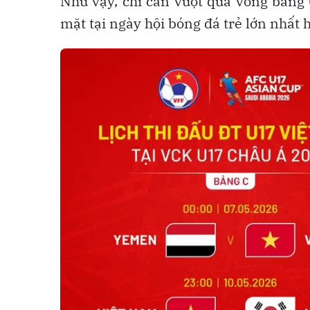
Như vậy, chỉ cần vượt qua vòng bảng 
mặt tại ngày hội bóng đá trẻ lớn nhất 