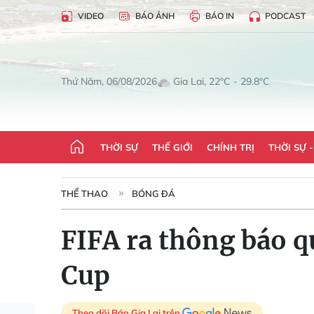
VIDEO
BÁO ẢNH
BÁO IN
PODCAST
Gia Lai, 22°C - 29.8°C
Thứ Năm, 06/08/2026
THỜI SỰ
THẾ GIỚI
CHÍNH TRỊ
THỜI SỰ 
THỂ THAO
BÓNG ĐÁ
FIFA ra thông báo q
Cup
Theo dõi Báo Gia Lai trên