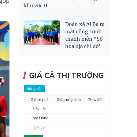
 góp
khu vực II
Đoàn xã Al Bá ra
mắt công trình
thanh niên "Số
hóa địa chỉ đỏ"
GIÁ CẢ THỊ TRƯỜNG
Nông sản
Giá cà phê
Giá trung bình
Thay đổi
Đắk Lắk
Lâm Đồng
Gia Lai
Đắk Nông