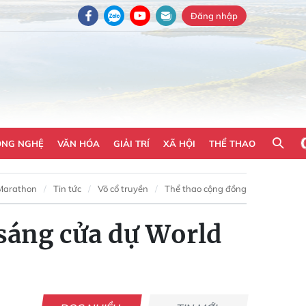
Đăng nhập
ÔNG NGHỆ
VĂN HÓA
GIẢI TRÍ
XÃ HỘI
THỂ THAO
Marathon
Tin tức
Võ cổ truyền
Thể thao cộng đồng
 sáng cửa dự World