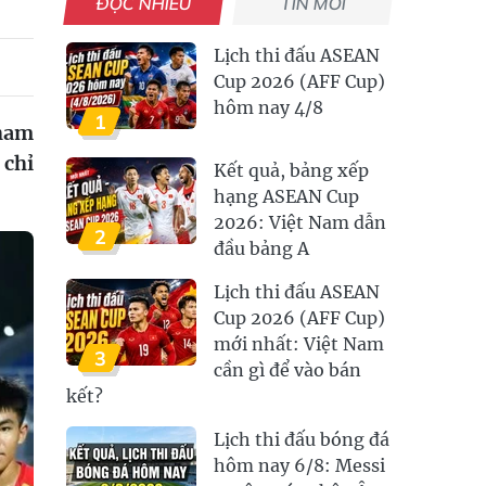
ĐỌC NHIỀU
TIN MỚI
Lịch thi đấu ASEAN
Cup 2026 (AFF Cup)
hôm nay 4/8
1
tham
 chỉ
Kết quả, bảng xếp
hạng ASEAN Cup
2026: Việt Nam dẫn
2
đầu bảng A
Lịch thi đấu ASEAN
Cup 2026 (AFF Cup)
mới nhất: Việt Nam
3
cần gì để vào bán
kết?
Lịch thi đấu bóng đá
hôm nay 6/8: Messi