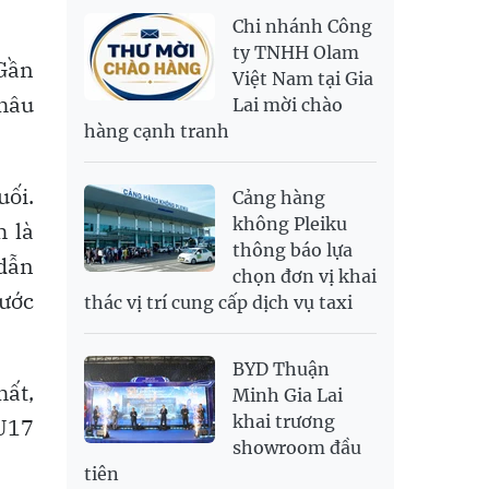
NOK
2,696.08
2,810.41
Chi nhánh Công
PNJ
138,500,000
142,500,000
RUB
307.79
340.71
ty TNHH Olam
 Gần
Việt Nam tại Gia
SAR
6,944.19
7,243.07
châu
Lai mời chào
SEK
2,709.1
2,823.98
hàng cạnh tranh
SGD
19,929.2
20,130.51
20,816.88
THB
699.53
777.26
810.22
uối.
Cảng hàng
USD
26,010
26,040
26,420
không Pleiku
h là
thông báo lựa
 dẫn
chọn đơn vị khai
rước
thác vị trí cung cấp dịch vụ taxi
BYD Thuận
hất,
Minh Gia Lai
khai trương
U17
showroom đầu
tiên