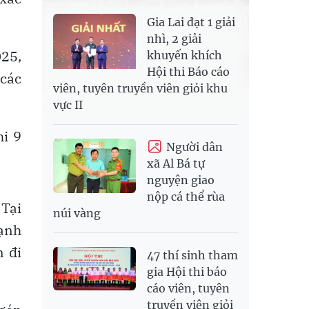
Gia Lai đạt 1 giải
nhì, 2 giải
025,
khuyến khích
Hội thi Báo cáo
 các
viên, tuyên truyền viên giỏi khu
vực II
hi 9
Người dân
xã Al Bá tự
nguyện giao
nộp cá thể rùa
 Tại
núi vàng
cạnh
n đi
47 thí sinh tham
gia Hội thi báo
cáo viên, tuyên
truyền viên giỏi