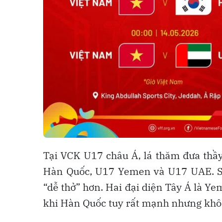
Tại VCK U17 châu Á, lá thăm đưa thầ
Hàn Quốc, U17 Yemen và U17 UAE. So 
“dễ thở” hơn. Hai đại diện Tây Á là Y
khi Hàn Quốc tuy rất mạnh nhưng không