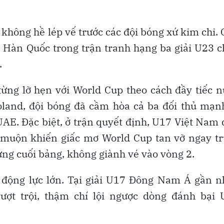
 không hề lép vế trước các đội bóng xứ kim chi.
 Hàn Quốc trong trận tranh hạng ba giải U23 
.
ng lỡ hẹn với World Cup theo cách đầy tiếc n
oland, đội bóng đã cầm hòa cả ba đối thủ mạn
AE. Đặc biệt, ở trận quyết định, U17 Việt Nam
 muộn khiến giấc mơ World Cup tan vỡ ngay t
ng cuối bảng, không giành vé vào vòng 2.
h động lực lớn. Tại giải U17 Đông Nam Á gần n
ợt trội, thậm chí lội ngược dòng đánh bại 