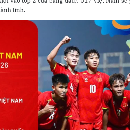
(lọt vào top 2 của bảng đấu), U17 Việt Nam sẽ
hành tinh.