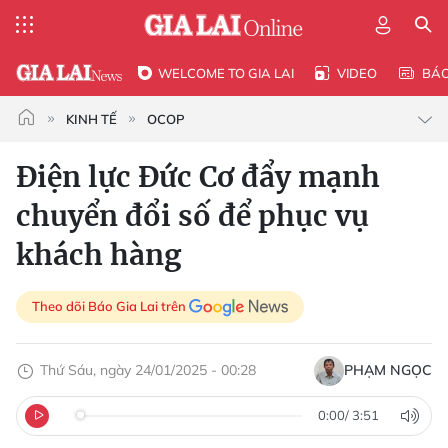
WELCOME TO GIA LAI
VIDEO
BÁ
KINH TẾ
OCOP
Điện lực Đức Cơ đẩy mạnh
chuyển đổi số để phục vụ
khách hàng
Theo dõi Báo Gia Lai trên
Thứ Sáu, ngày 24/01/2025 - 00:28
PHẠM NGỌC
0:00
/
3:51