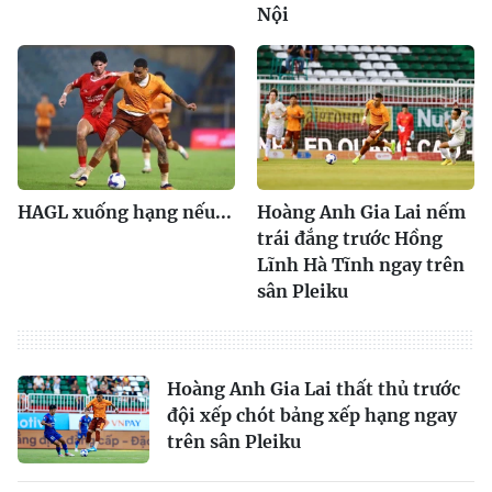
Nội
HAGL xuống hạng nếu...
Hoàng Anh Gia Lai nếm
trái đắng trước Hồng
Lĩnh Hà Tĩnh ngay trên
sân Pleiku
Hoàng Anh Gia Lai thất thủ trước
đội xếp chót bảng xếp hạng ngay
trên sân Pleiku