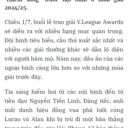
2024/25.
Chiều 1/7, buổi lễ trao giải V.League Awards
sẽ diễn ra với nhiều hạng mục quan trọng.
Đội hình tiêu biểu, cầu thủ xuất sắc nhất và
nhiều các giải thưởng khác sẽ dần lộ diện
với người hâm mộ. Năm nay, dấu ấn của các
ngoại binh càng lớn hơn so với những mùa
giải trước đây.
Tia sáng hiếm hoi từ các nội binh đến từ
tiền đạo Nguyễn Tiến Linh. Đáng tiếc, anh
mất danh hiệu đồng vua phá lưới cùng
Lucao và Alan khi bị trừ đi một bàn thắng