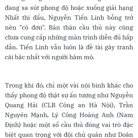
đang sa sút phong độ hoặc xuống giải hạng
Nhất thi đấu, Nguyễn Tiến Linh bỗng trở
nên "cô đơn". Bản thân cầu thủ này cũng
chưa cung cấp những màn trình diễn đủ hấp
dẫn. Tiến Linh vẫn luôn là đề tài gây tranh
cãi bậc nhất với người hâm mộ.
Trong khi đó, chỉ một vài nội binh khác cho
thấy phong độ thật sự ấn tượng như Nguyễn
Quang Hải (CLB Công an Hà Nội), Trần
Nguyên Mạnh, Lý Công Hoàng Anh (Nam
Định) hoặc một số cầu thủ đóng vai trò đặc
biệt quan trọng với đội chủ quản như Doãn