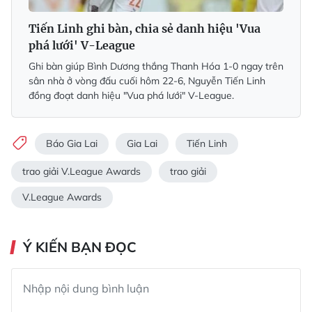
Tiến Linh ghi bàn, chia sẻ danh hiệu 'Vua
phá lưới' V-League
Ghi bàn giúp Bình Dương thắng Thanh Hóa 1-0 ngay trên
sân nhà ở vòng đấu cuối hôm 22-6, Nguyễn Tiến Linh
đồng đoạt danh hiệu "Vua phá lưới" V-League.
Báo Gia Lai
Gia Lai
Tiến Linh
trao giải V.League Awards
trao giải
V.League Awards
Ý KIẾN BẠN ĐỌC