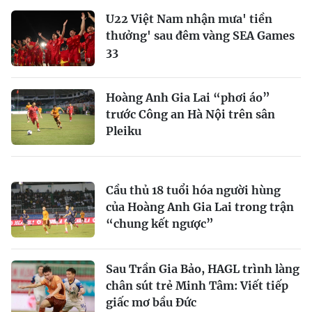
U22 Việt Nam nhận mưa' tiền
thưởng' sau đêm vàng SEA Games
33
Hoàng Anh Gia Lai “phơi áo”
trước Công an Hà Nội trên sân
Pleiku
Cầu thủ 18 tuổi hóa người hùng
của Hoàng Anh Gia Lai trong trận
“chung kết ngược”
Sau Trần Gia Bảo, HAGL trình làng
chân sút trẻ Minh Tâm: Viết tiếp
giấc mơ bầu Đức