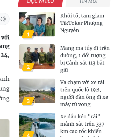
ĐỌC NHIỀU
TIN MỚI
Khởi tố, tạm giam
TikToker Phượng
Nguyễn
1
 với
mang
Mang ma túy đi trên
 24,
đường, 1 đối tượng
bị Cảnh sát 113 bắt
2
giữ
hanh
Va chạm với xe tải
hung
trên quốc lộ 19B,
ường
người đàn ông đi xe
3
máy tử vong
Xe đầu kéo "rải"
mảnh sắt trên 337
km cao tốc khiến
4