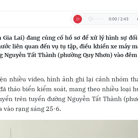
5
0:00
/
2:43
ia Lai) đang củng cố hồ sơ để xử lý hình sự đối
hước liên quan đến vụ tụ tập, điều khiển xe máy 
ờng Nguyễn Tất Thành (phường Quy Nhơn) vào đêm
ện nhiều video, hình ảnh ghi lại cảnh nhóm t
 đã tháo biển kiểm soát, mang theo nhiều loại 
chuyển trên tuyến đường Nguyễn Tất Thành (ph
ra vào rạng sáng 25-6.