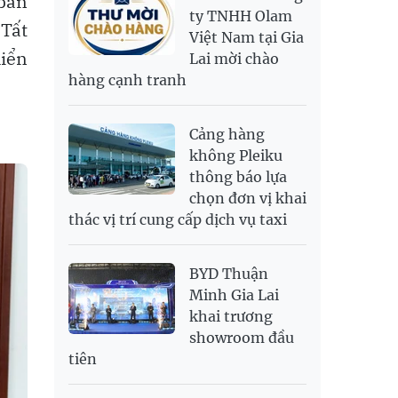
 bàn
RUB
304.3
336.84
ty TNHH Olam
Tất
Việt Nam tại Gia
SAR
6,945.42
7,244.36
iển
Lai mời chào
SEK
2,702.79
2,817.41
hàng cạnh tranh
SGD
19,916.94
20,118.12
20,804.08
THB
698.84
776.49
809.42
Cảng hàng
USD
26,000
26,030
26,410
không Pleiku
thông báo lựa
chọn đơn vị khai
thác vị trí cung cấp dịch vụ taxi
BYD Thuận
Minh Gia Lai
khai trương
showroom đầu
tiên