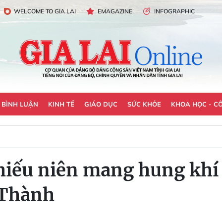
WELCOME TO GIA LAI
EMAGAZINE
INFOGRAPHIC
- BÌNH LUẬN
KINH TẾ
GIÁO DỤC
SỨC KHỎE
KHOA HỌC - C
iếu niên mang hung khí 
 Thành