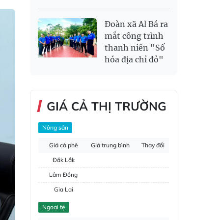
Đoàn xã Al Bá ra
mắt công trình
thanh niên "Số
hóa địa chỉ đỏ"
GIÁ CẢ THỊ TRƯỜNG
Nông sản
Giá cà phê
Giá trung bình
Thay đổi
Đắk Lắk
Lâm Đồng
Gia Lai
Đắk Nông
Ngoại tệ
Hồ tiêu