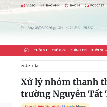
VIDEO
BÁO ẢNH
BÁO IN
PODCAST
Gia Lai, 21.3°C - 25.6°C
Thứ Bảy, 08/08/2026
THỜI SỰ
THẾ GIỚI
CHÍNH TRỊ
THỜI SỰ 
PHÁP LUẬT
Xử lý nhóm thanh th
trường Nguyễn Tất
Theo dõi Báo Gia Lai trên