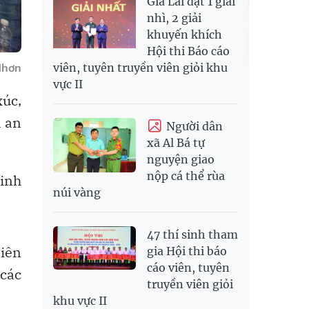
Gia Lai đạt 1 giải
nhì, 2 giải
khuyến khích
Hội thi Báo cáo
viên, tuyên truyền viên giỏi khu
Nhơn
vực II
xúc,
h an
Người dân
xã Al Bá tự
nguyện giao
nộp cá thể rùa
minh
núi vàng
47 thí sinh tham
niên
gia Hội thi báo
cáo viên, tuyên
 các
truyền viên giỏi
khu vực II