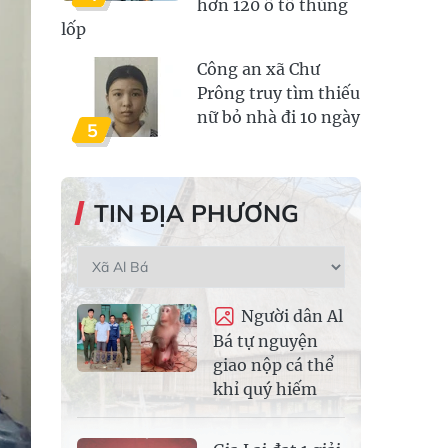
hơn 120 ô tô thủng
lốp
Công an xã Chư
Prông truy tìm thiếu
nữ bỏ nhà đi 10 ngày
5
TIN ĐỊA PHƯƠNG
Người dân Al
Bá tự nguyện
giao nộp cá thể
khỉ quý hiếm