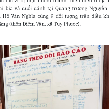
ực tức vì bị một nhóm thanh thiếu niên ở địa
i bia và đuổi đánh tại Quảng trường Nguyễn 
 Hồ Văn Nghĩa cùng 9 đối tượng trên điều kh
rắng (thôn Diêm Vân, xã Tuy Phước).