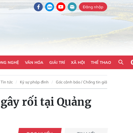
Đăng nhập
ÔNG NGHỆ
VĂN HÓA
GIẢI TRÍ
XÃ HỘI
THỂ THAO
Tin tức
Ký sự pháp đình
Góc cảnh báo / Chống tin giả
gây rối tại Quảng