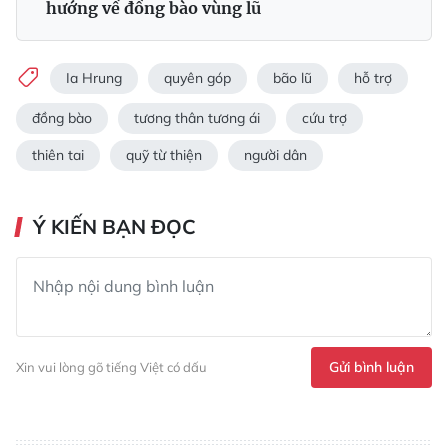
hướng về đồng bào vùng lũ
Ia Hrung
quyên góp
bão lũ
hỗ trợ
đồng bào
tương thân tương ái
cứu trợ
thiên tai
quỹ từ thiện
người dân
Ý KIẾN BẠN ĐỌC
Gửi bình luận
Xin vui lòng gõ tiếng Việt có dấu