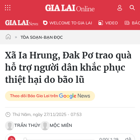
WELCOME TO GIA LAI
VIDEO
BÁ
TÒA SOẠN-BẠN ĐỌC
Xã Ia Hrung, Đak Pơ trao quà
hỗ trợ người dân khắc phục
thiệt hại do bão lũ
Theo dõi Báo Gia Lai trên
Thứ Năm, ngày 27/11/2025 - 07:53
TRẦN THÚY
MỘC MIÊN
0:00
/
1:29