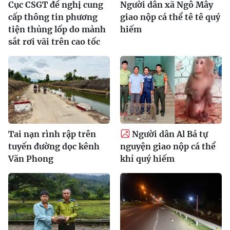
Cục CSGT đề nghị cung
Người dân xã Ngô Mây
cấp thông tin phương
giao nộp cá thể tê tê quý
tiện thủng lốp do mảnh
hiếm
sắt rơi vãi trên cao tốc
Tai nạn rình rập trên
Người dân Al Bá tự
tuyến đường dọc kênh
nguyện giao nộp cá thể
Văn Phong
khỉ quý hiếm