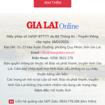
XEM THÊM
Giấy phép số 24/GP-BTTTT do Bộ Thông tin - Truyền thông
cấp ngày 16/01/2023.
Địa chỉ :
21-23 Mai Xuân Thưởng, phường Quy Nhơn, tỉnh Gia Lai.
Email :
Glo@baogialai.com.vn
Điện thoại :
0256 3822 279
Bản quyền thông tin thuộc về Báo và phát thanh, truyền hình Gia
Lai. Cấm sao chép dưới mọi hình thức nếu không có sự chấp
thuận bằng văn bản.
Các trang sẽ mở ra tại cửa sổ mới. Báo và phát thanh, truyền
hình Gia Lai không chịu trách nhiệm nội dung các trang này.
Giám đốc:
Hồ Xuân Ánh
Liên hệ quảng cáo SĐT-Zalo: 0834.778.268 (Mrs Hiền);