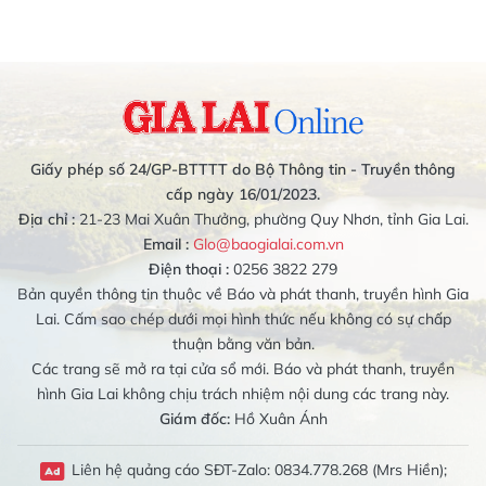
Giấy phép số 24/GP-BTTTT do Bộ Thông tin - Truyền thông
cấp ngày 16/01/2023.
Địa chỉ :
21-23 Mai Xuân Thưởng, phường Quy Nhơn, tỉnh Gia Lai.
Email :
Glo@baogialai.com.vn
Điện thoại :
0256 3822 279
Bản quyền thông tin thuộc về Báo và phát thanh, truyền hình Gia
Lai. Cấm sao chép dưới mọi hình thức nếu không có sự chấp
thuận bằng văn bản.
Các trang sẽ mở ra tại cửa sổ mới. Báo và phát thanh, truyền
hình Gia Lai không chịu trách nhiệm nội dung các trang này.
Giám đốc:
Hồ Xuân Ánh
Liên hệ quảng cáo SĐT-Zalo: 0834.778.268 (Mrs Hiền);