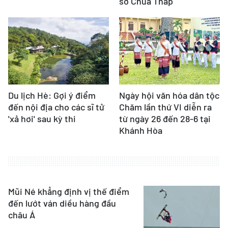
sở Chùa Tháp
Du lịch Hè: Gợi ý điểm
Ngày hội văn hóa dân tộc
đến nội địa cho các sĩ tử
Chăm lần thứ VI diễn ra
'xả hơi' sau kỳ thi
từ ngày 26 đến 28-6 tại
Khánh Hòa
Mũi Né khẳng định vị thế điểm
đến lướt ván diều hàng đầu
châu Á