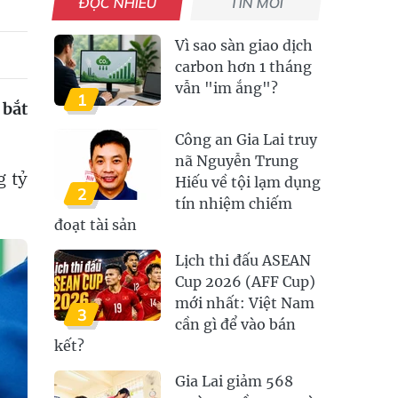
ĐỌC NHIỀU
TIN MỚI
Vì sao sàn giao dịch
carbon hơn 1 tháng
vẫn "im ắng"?
1
 bắt
Công an Gia Lai truy
nã Nguyễn Trung
g tỷ
Hiếu về tội lạm dụng
2
tín nhiệm chiếm
đoạt tài sản
Lịch thi đấu ASEAN
Cup 2026 (AFF Cup)
mới nhất: Việt Nam
3
cần gì để vào bán
kết?
Gia Lai giảm 568