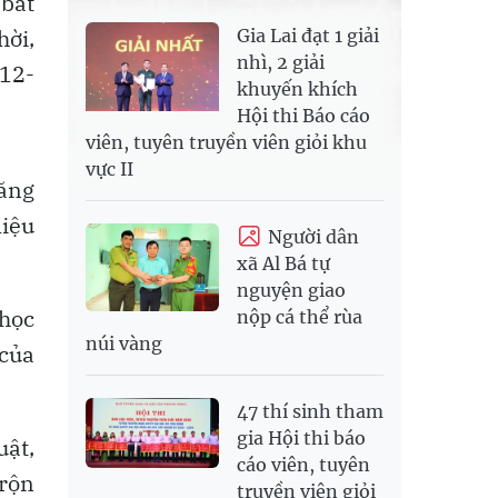
 bắt
hời,
Gia Lai đạt 1 giải
nhì, 2 giải
-12-
khuyến khích
Hội thi Báo cáo
viên, tuyên truyền viên giỏi khu
vực II
xăng
liệu
Người dân
xã Al Bá tự
nguyện giao
 học
nộp cá thể rùa
núi vàng
 của
47 thí sinh tham
gia Hội thi báo
uật,
cáo viên, tuyên
trộn
truyền viên giỏi