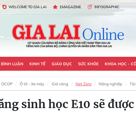
WELCOME TO GIA LAI
EMAGAZINE
INFOGRAPHIC
- BÌNH LUẬN
KINH TẾ
GIÁO DỤC
SỨC KHỎE
KHOA HỌC - C
OCOP
Ô tô - Xe máy
Giá vàng
Net Zero
Nông nghiệp
Tài
ng sinh học E10 sẽ được