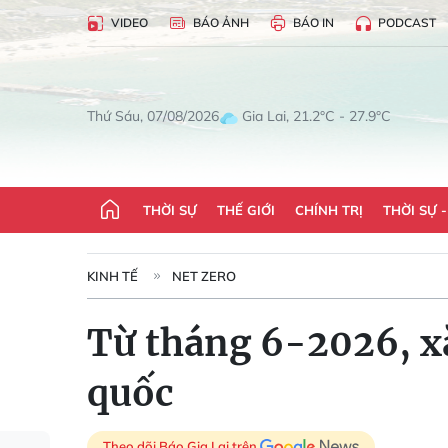
VIDEO
BÁO ẢNH
BÁO IN
PODCAST
Gia Lai, 21.2°C - 27.9°C
Thứ Sáu, 07/08/2026
THỜI SỰ
THẾ GIỚI
CHÍNH TRỊ
THỜI SỰ 
KINH TẾ
NET ZERO
Từ tháng 6-2026, xă
quốc
Theo dõi Báo Gia Lai trên