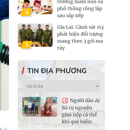
trường mầm non và
phổ thông công lập
4
sau sắp xếp
Gia Lai: Cảnh sát 113
phát hiện đối tượng
mang theo 3 gói ma
5
túy
TIN ĐỊA PHƯƠNG
Người dân Al
Bá tự nguyện
giao nộp cá thể
khỉ quý hiếm