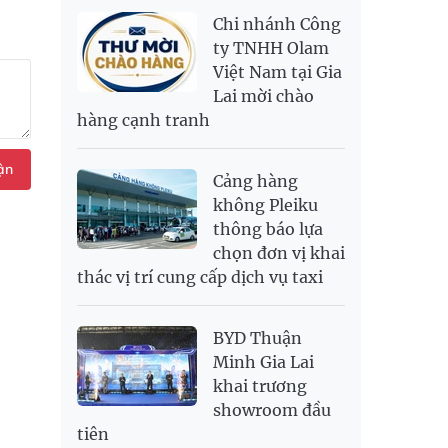
NOK
2,693.89
2,808.12
Chi nhánh Công
PNJ
138,500,000
142,000,000
RUB
300.88
333.06
ty TNHH Olam
Việt Nam tại Gia
SAR
6,949.25
7,248.34
Lai mời chào
SEK
2,700.94
2,815.47
hàng cạnh tranh
SGD
19,907.29
20,108.37
20,793.98
THB
698.74
776.38
809.3
ận
Cảng hàng
USD
26,020
26,050
26,430
không Pleiku
thông báo lựa
chọn đơn vị khai
thác vị trí cung cấp dịch vụ taxi
BYD Thuận
Minh Gia Lai
khai trương
showroom đầu
tiên