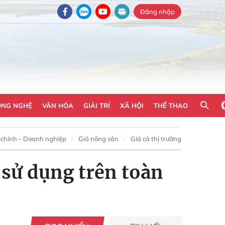
Đăng nhập
ÔNG NGHỆ
VĂN HÓA
GIẢI TRÍ
XÃ HỘI
THỂ THAO
 chính - Doanh nghiệp
Giá nông sản
Giá cả thị trường
 sử dụng trên toàn