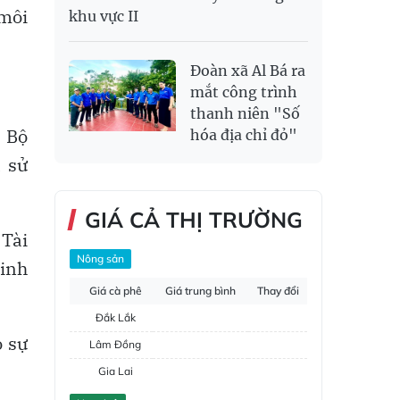
 môi
khu vực II
Đoàn xã Al Bá ra
mắt công trình
thanh niên "Số
ì Bộ
hóa địa chỉ đỏ"
à sử
GIÁ CẢ THỊ TRƯỜNG
 Tài
Nông sản
kinh
Giá cà phê
Giá trung bình
Thay đổi
Đắk Lắk
ó sự
Lâm Đồng
Gia Lai
Đắk Nông