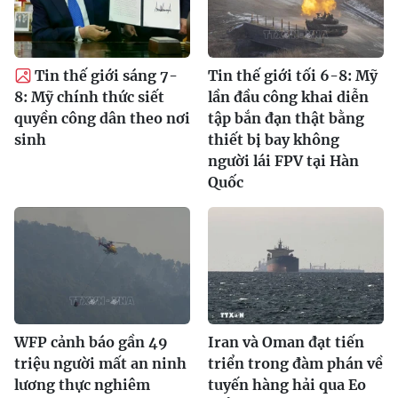
Tin thế giới sáng 7-
Tin thế giới tối 6-8: Mỹ
8: Mỹ chính thức siết
lần đầu công khai diễn
quyền công dân theo nơi
tập bắn đạn thật bằng
sinh
thiết bị bay không
người lái FPV tại Hàn
Quốc
WFP cảnh báo gần 49
Iran và Oman đạt tiến
triệu người mất an ninh
triển trong đàm phán về
lương thực nghiêm
tuyến hàng hải qua Eo