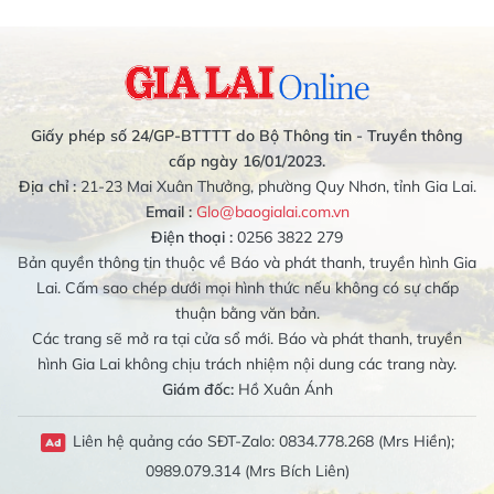
Giấy phép số 24/GP-BTTTT do Bộ Thông tin - Truyền thông
cấp ngày 16/01/2023.
Địa chỉ :
21-23 Mai Xuân Thưởng, phường Quy Nhơn, tỉnh Gia Lai.
Email :
Glo@baogialai.com.vn
Điện thoại :
0256 3822 279
Bản quyền thông tin thuộc về Báo và phát thanh, truyền hình Gia
Lai. Cấm sao chép dưới mọi hình thức nếu không có sự chấp
thuận bằng văn bản.
Các trang sẽ mở ra tại cửa sổ mới. Báo và phát thanh, truyền
hình Gia Lai không chịu trách nhiệm nội dung các trang này.
Giám đốc:
Hồ Xuân Ánh
Liên hệ quảng cáo SĐT-Zalo: 0834.778.268 (Mrs Hiền);
0989.079.314 (Mrs Bích Liên)