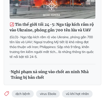
Tin thế giới tối 24-5: Nga tập kích rầm rộ
vào Ukraine, phóng gần 700 tên lửa và UAV
(GLO)- Nga tập kích rầm rộ vào Ukraine, phóng gần 700
tên lửa và UAV; Ngoại trưởng Mỹ tiết lộ khả năng đạt
thỏa thuận với Iran; Philippines: Sập nhà 9 tầng, khẩn
trương tìm kiếm người mất tích... là những thông tin quốc
tế nổi bật tối 24-5.
Nghi phạm xả súng vào chốt an ninh Nhà
Trắng bị bắn chết
dịch bệnh
virus Ebola
vũ khí hạt nhân