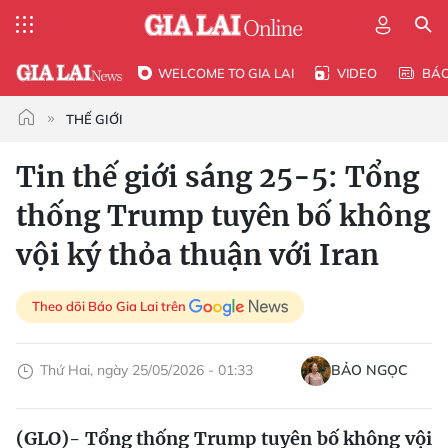
WELCOME TO GIA LAI
VIDEO
BÁ
THẾ GIỚI
Tin thế giới sáng 25-5: Tổng
thống Trump tuyên bố không
vội ký thỏa thuận với Iran
Theo dõi Báo Gia Lai trên
Thứ Hai, ngày 25/05/2026 - 01:33
BẢO NGỌC
(GLO)- Tổng thống Trump tuyên bố không vội